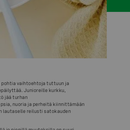
 pohtia vaihtoehtoja tuttuun ja
päilyttää. Junioreille kurkku,
ö jää turhan
psia, nuoria ja perheitä kiinnittämään
n lautaselle reilusti satokauden
ä jo pienillä muutoksilla on suuri