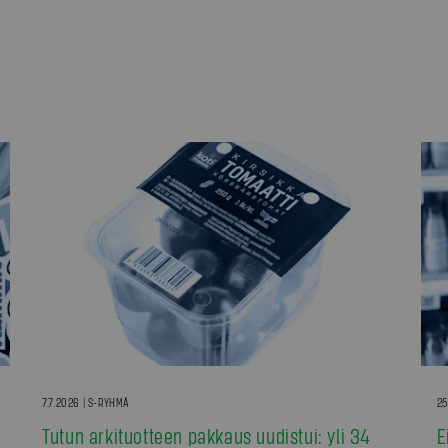
7.7.2026 | S-RYHMÄ
25
Tutun arkituotteen pakkaus uudistui: yli 34
E