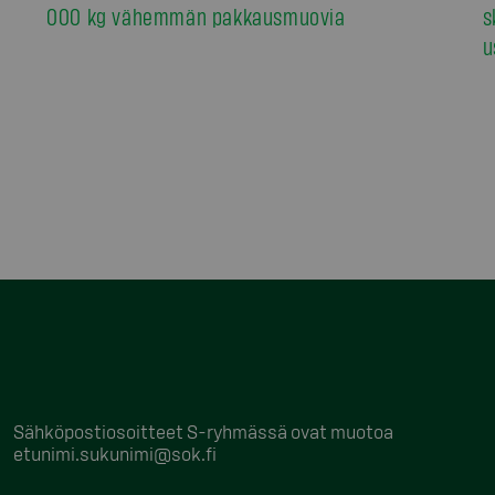
000 kg vähemmän pakkausmuovia
s
u
Sähköpostiosoitteet S-ryhmässä ovat muotoa
etunimi.sukunimi@sok.fi