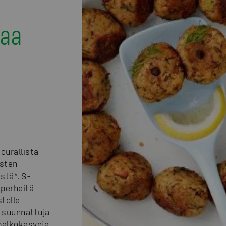
taa
ourallista
asten
ästä*. S-
 perheitä
stolle
le suunnattuja
 palkokasveja