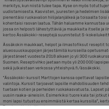
merkitys, kun niistä tulee tapa. Kyse on myös totuttujen
uudistamisesta. Kasvisten, juuresten ja hedelmien lis
pienentäisi ruokavalion hiilijalanjälkeä ja toisaalta toisi
kohentaisi rasvan laatua. Tähän haluamme kannustaa 
jossa on helposti lähestyttäviä ja maukkaita itselle ja il
kertoo Ässäkokki-reseptejä suunnitellut S-kokeilukeit
Ässäkokin maukkaat, helpot ja ilmastofiksut reseptit to
alueosuuskauppojen järjestämillä kursseilla opetusmate
järjestäneet vuodesta 2018 alkaen jo yli 300 ruokakurss
Suomen. Reseptivihko jaetaan myös yli 200 000 lapsipe
sekä julkaistaan verkossa yhteishyvä.fi/ässäkokki.
”Ässäkokki-kurssit Marttojen kanssa opettavat lapsille 
valintoja. Kurssit tarjoavat lapsille mahdollisuuden tehd
tuetaan kotien ja perheiden ruokakasvatusta. Lapset 
uusiin raaka-aineisiin. Esimerkiksi tuore kala tai jotkut
moni lapsi tutustuu ensimmäistä kertaa kurssilla”, ker
Tuovinen Marttaliitosta.