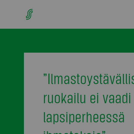
”Ilmastoystäväll
ruokailu ei vaadi
lapsiperheessä