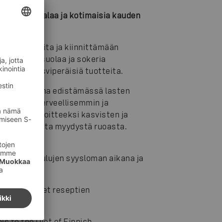
iperäistä, kalaa ja kotimaisia kauden
siä tuotteita ja kiinnittämään
käytetään suolaa ja sokeria
ositaan kasviperäisiä tuotteita.
pa olla mukana edistämässä lasten
mään yhä terveellisemmin ja
settaa tavoitteeksi kasvisten ja
ttiin kaikesta myydystä ruoasta.
aikkapa koulujen syysloman aikana ja
ssakokki
.
 osallistuneet reseptien
ls to the Diet of Finnish