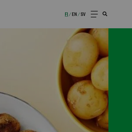
FI
EN
SV
/
/