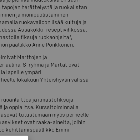
 tapojen herättelystä ja ruokalistan
ääminen ja monipuolistaminen
 samalla ruokavalioon lisää kuituja ja
uudessa Ässäkokki-reseptivihkossa,
mastolle fiksuja ruokaohjeita”,
tiön päällikkö Anne Ponkkonen.
imivat Marttojen ja
riaalina. S-ryhmä ja Martat ovat
ia lapsille ympäri
rheelle lokakuun Yhteishyvän välissä
ruoanlaittoa ja ilmastofiksuja
ä ja oppia itse. Kurssitoiminnalla
pääsevät tutustumaan myös perheelle
 kasvikset ovat raaka-aineita, joihin
too kehittämispäällikkö Emmi