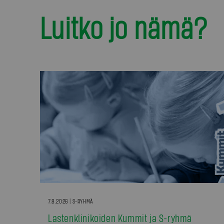
Luitko jo nämä?
7.8.2026 | S-RYHMÄ
Lastenklinikoiden Kummit ja S-ryhmä