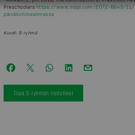
Preschoolers
https://www.mdpi.com/2072-6643/11/
päiväkotimaailmassa
Kuvat
:
S-ryhmä
Tilaa S-ryhmän tiedotteet