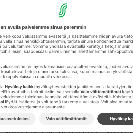
Ylihelpot kalapullat tai herkkusuun mustikkaletut: Kasv
kasviksia
Ässäkokki-reseptit kannustavat kokeilemaan kasviperäi
huomiota hävikkiin. Resepteissä suositaan kotimaista, 
ravitsemussuositusten mukaisesti ja rasvanlähteinä su
Ässäkokki-reseptit ja kurssitoiminta ovat luonteva ta
ruokakasvatusta. S-ryhmä kannustaa asiakkaitaan syö
ilmastoystävällisemmin. Ryhmän vastuullisuusohjelma a
kasvispohjaisten ruokien määrän nostamisen 65 prosen
Lihansyöntiä ei silti julisteta pannaan.
Kotona voi kokeilla Ässäkokki-reseptien kokkaamista v
ne löytyvät myös verkosta osoitteesta
yhteishyva.fi/a
Reseptit on laadittu S-kokeilukeittiössä ja Martat ovat
suunnitteluun.
*Korkalo, L. ym. 2019, The Contribution of Preschool Mea