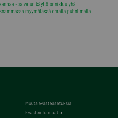
kannaa -palvelun käyttö onnistuu yhä
seammassa myymälässä omalla puhelimella
Muuta evästeasetuksia
Evästeinformaatio