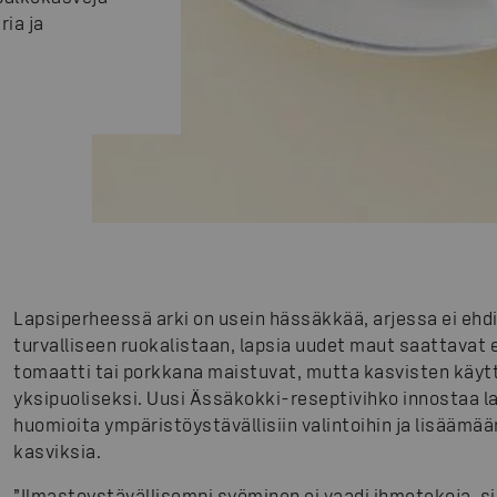
ia ja
Lapsiperheessä arki on usein hässäkkää, arjessa ei ehdi
turvalliseen ruokalistaan, lapsia uudet maut saattavat e
tomaatti tai porkkana maistuvat, mutta kasvisten käytt
yksipuoliseksi. Uusi Ässäkokki-reseptivihko innostaa la
huomioita ympäristöystävällisiin valintoihin ja lisäämää
kasviksia.
”Ilmastoystävällisempi syöminen ei vaadi ihmetekoja, sill