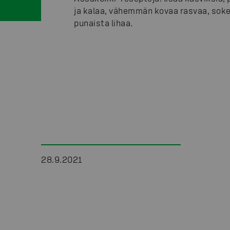
ja kalaa, vähemmän kovaa rasvaa, soker
punaista lihaa.
28.9.2021