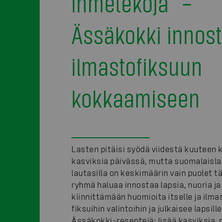
ihmetekoja” –
Ässäkokki innos
ilmastofiksuun
kokkaamiseen
Lasten pitäisi syödä viidestä kuuteen k
kasviksia päivässä, mutta suomalaisl
lautasilla on keskimäärin vain puolet t
ryhmä haluaa innostaa lapsia, nuoria ja
kiinnittämään huomioita itselle ja ilma
fiksuihin valintoihin ja julkaisee lapsil
Ässäkokki-reseptejä: lisää kasviksia,