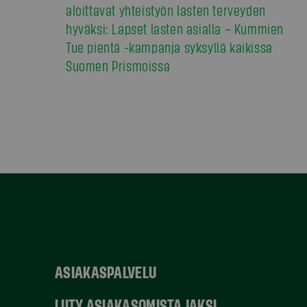
aloittavat yhteistyön lasten terveyden
hyväksi: Lapset lasten asialla – Kummien
Tue pientä -kampanja syksyllä kaikissa
Suomen Prismoissa
ASIAKASPALVELU
LIITY ASIAKASOMISTAJAKSI