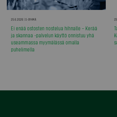
25.6.2026 | S-RYHMÄ
23
Ei enää ostosten nostelua hihnalle – Kerää
T
ja skannaa -palvelun käyttö onnistuu yhä
K
useammassa myymälässä omalla
s
puhelimella