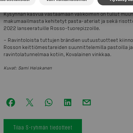
kysyntä on ollut tasaisessa kasvussa, Mikko Kovalainen
Kysynnän kasvua vastaamaan valikoimiin on tullut muu
makumaailmasta kehitetyt pasta-ateriat ja sekä risott
2022 lanseeratuille Rosso-tuorepizzoille.
– Ravintoloista tuttujen brändien uutuustuotteet kiinno
Rosson keittiömestareiden suunnittelemilla pastoilla ja 
ravintolatunnelmaa kotiin, Kovalainen vinkkaa.
Kuvat
:
Sami Heiskanen
Tilaa S-ryhmän tiedotteet