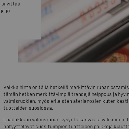
siivittää
jä ja
Vaikka hinta on tällä hetkellä merkittävin ruoan ostami
tämän hetken merkittävimpiä trendejä helppous ja hyvin
valmisruokien, myös erilaisten aterianosien kuten kast
tuotteiden suosiossa.
Laadukkaan valmisruoan kysyntä kasvaa ja valikoimiin tu
hätyyttelevät suosituimpien tuotteiden paikkoja kulutt