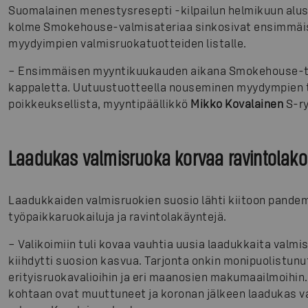
Suomalainen menestysresepti -kilpailun helmikuun aluss
kolme Smokehouse-valmisateriaa sinkosivat ensimmäis
myydyimpien valmisruokatuotteiden listalle.
– Ensimmäisen myyntikuukauden aikana Smokehouse-tu
kappaletta. Uutuustuotteella nouseminen myydympien t
poikkeuksellista, myyntipäällikkö
Mikko Kovalainen
S-r
Laadukas valmisruoka korvaa ravintolak
Laadukkaiden valmisruokien suosio lähti kiitoon pandemi
työpaikkaruokailuja ja ravintolakäyntejä.
– Valikoimiin tuli kovaa vauhtia uusia laadukkaita valmi
kiihdytti suosion kasvua. Tarjonta onkin monipuolistunut
erityisruokavalioihin ja eri maanosien makumaailmoihin
kohtaan ovat muuttuneet ja koronan jälkeen laadukas 