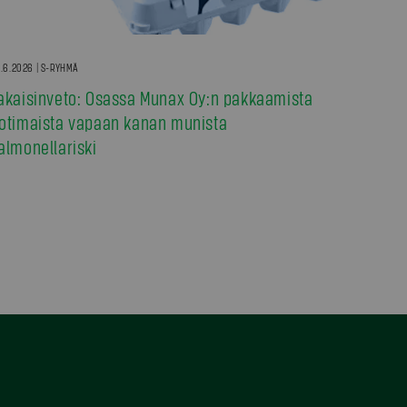
.6.2026 | S-RYHMÄ
akaisinveto: Osassa Munax Oy:n pakkaamista
otimaista vapaan kanan munista
almonellariski