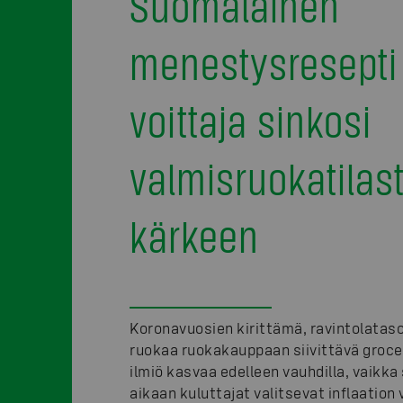
Suomalainen
menestysresepti
voittaja sinkosi
valmisruokatilas
kärkeen
Koronavuosien kirittämä, ravintolatas
ruokaa ruokakauppaan siivittävä groce
ilmiö kasvaa edelleen vauhdilla, vaikk
aikaan kuluttajat valitsevat inflaation