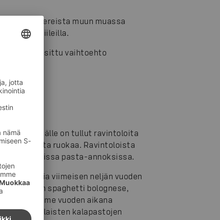
tä vierustovereista muun muassa
a makuprofiileilla.
i tullut suosittu vaihtoehto
ppojen sisälle on tullut ravintoloita
ntolatasoista ruokaa. Ravintoloista
stavissa valmiissa pasta-annoksissa.
0 prosenttia viimeisen neljän vuoden
otteet kuten spaghetti bolognese,
Muutaman viime vuoden aikana
ja. Myös erilaisten kalapastojen