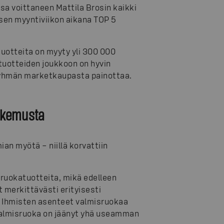
a voittaneen Mattila Brosin kaikki
en myyntiviikon aikana TOP 5
otteita on myyty yli 300 000
uotteiden joukkoon on hyvin
yhmän marketkaupasta painottaa.
okemusta
an myötä – niillä korvattiin
sruokatuotteita, mikä edelleen
 merkittävästi erityisesti
. Ihmisten asenteet valmisruokaa
valmisruoka on jäänyt yhä useamman