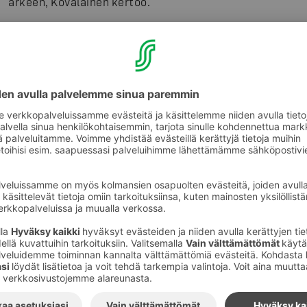
arkeen, Kovalainen kertoo.
Korkealaatuiset valmisruoat erottuvat perinteisemmis
laadukkailla raaka-aineilla, tuoreustasolla sekä erilaisill
– Inflaation myötä laadukkaista valmisruoista on selväst
ravintoloiden annoksille, Kovalainen kuvaa.
Rosson pasta on uusi musta?
Grocerant-ilmiö hälventää kaupan ja ravintolan rajaa. Kau
ja kaupasta voi ostaa myös kotiin kaupassa tehtyä, ravi
tutut brändit näkyvät nyt erityisesti kuluttajia kiinno
– Pasta-annosten myyntimäärät ovat kasvaneet reilut 3
aikana. Myydyimpiä pasta-annoksia ovat perinteiset tu
lasagne ja carbonara-tyyliset pekonipasta-annokset. 
markkinoille on tullut myös kanasta valmistettuja pasto