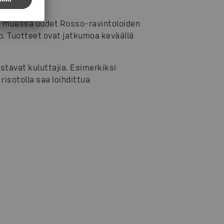
 kertoo.
n muassa uudet Rosso-ravintoloiden
o. Tuotteet ovat jatkumoa keväällä
stavat kuluttajia. Esimerkiksi
risotolla saa loihdittua