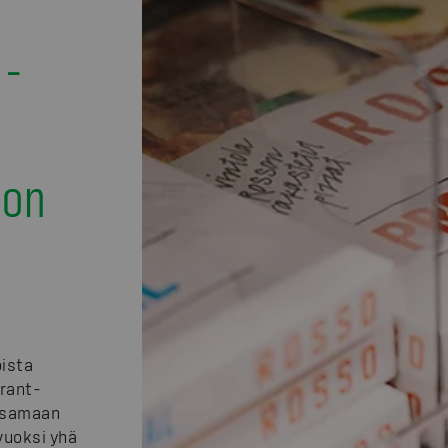
 -
ton
oista
rant-
a samaan
 vuoksi yhä