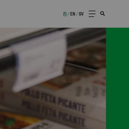
FI
EN
SV
/
/