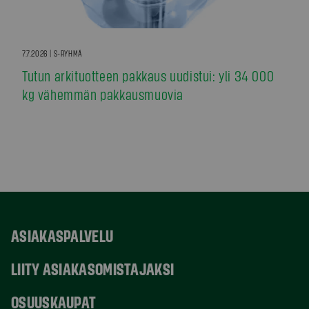
7.7.2026 | S-RYHMÄ
Tutun arkituotteen pakkaus uudistui: yli 34 000
kg vähemmän pakkausmuovia
ASIAKASPALVELU
LIITY ASIAKASOMISTAJAKSI
OSUUSKAUPAT