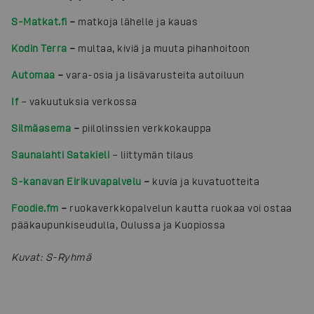
S-Matkat.fi
–
matkoja lähelle ja kauas
Kodin Terra
–
multaa, kiviä ja muuta pihanhoitoon
Automaa
–
vara-osia ja lisävarusteita autoiluun
If
– vakuutuksia verkossa
Silmäasema
–
piilolinssien verkkokauppa
Saunalahti Satakieli
– liittymän tilaus
S-kanavan Eirikuvapalvelu
–
kuvia ja kuvatuotteita
Foodie.fm
–
ruokaverkkopalvelun kautta ruokaa voi ostaa
pääkaupunkiseudulla, Oulussa ja Kuopiossa
Kuvat
:
S-Ryhmä