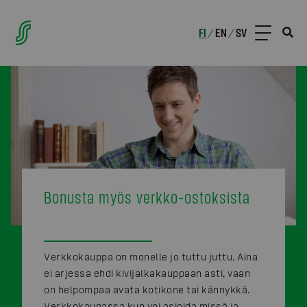
FI
EN
SV
/
/
Bonusta myös verkko-ostoksista
Verkkokauppa on monelle jo tuttu juttu. Aina
ei arjessa ehdi kivijalkakauppaan asti, vaan
on helpompaa avata kotikone tai kännykkä.
Verkkokaupassa kun voi asioida missä ja