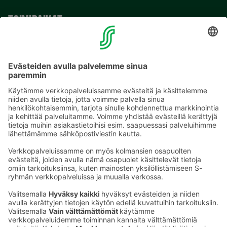
TOIMIPAIKAT
YHTEYSTIEDOT
Sähköpostiosoitteet S-ryhmässä ovat muotoa
etunimi.sukunimi@sok.fi
Seuraa meitä
: