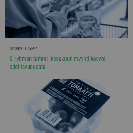
10.7.2026 | S-RYHMÄ
S-ryhmän tammi–kesäkuun myynti kasvoi
edellisvuodesta