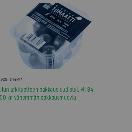
7.2026 | S-RYHMÄ
utun arkituotteen pakkaus uudistui: yli 34
00 kg vähemmän pakkausmuovia