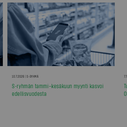
10.7.2026 | S-RYHMÄ
7.
S-ryhmän tammi–kesäkuun myynti kasvoi
T
edellisvuodesta
0