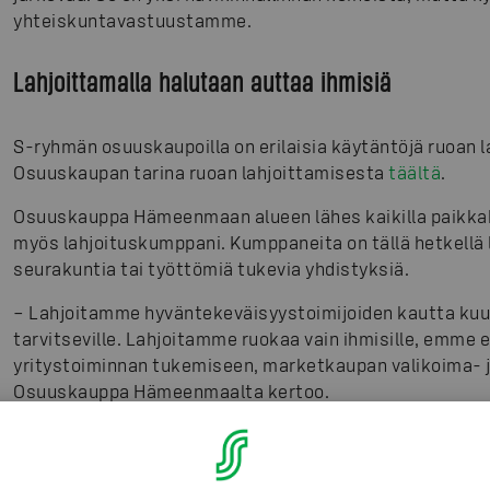
yhteiskuntavastuustamme.
Lahjoittamalla halutaan auttaa ihmisiä
S-ryhmän osuuskaupoilla on erilaisia käytäntöjä ruoan 
Osuuskaupan tarina ruoan lahjoittamisesta
täältä
.
Osuuskauppa Hämeenmaan alueen lähes kaikilla paikkaku
myös lahjoituskumppani. Kumppaneita on tällä hetkellä l
seurakuntia tai työttömiä tukevia yhdistyksiä.
– Lahjoitamme hyväntekeväisyystoimijoiden kautta kuu
tarvitseville. Lahjoitamme ruokaa vain ihmisille, emme e
yritystoiminnan tukemiseen, marketkaupan valikoima- j
Osuuskauppa Hämeenmaalta kertoo.
Pienet kunnat kumppania vailla