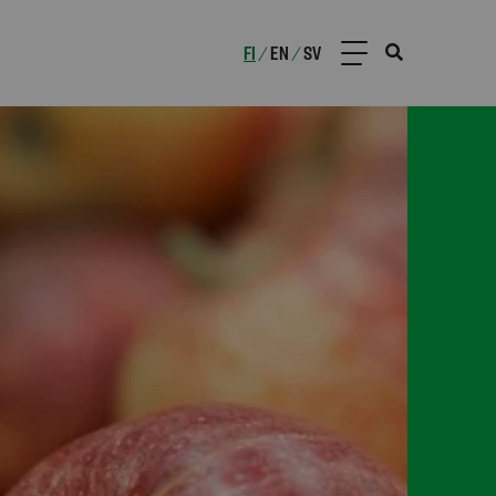
FI
EN
SV
/
/