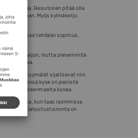
ua toimintaa. Resurssien pitää olla
istä se jaetaan. Myös kylmäketju
rvikkeita.
oimijan kanssa tehdään sopimus,
iseen on paljon, mutta pienemmillä
ystä hankalaa.
 tai sitten myymälät sijaitsevat niin
 ruokaa. Yleensä kyse on pienistä
a Toivonen Hämeenmaalta kuvaa.
ti kumppaneita, kun taas isommissa
kaupungeissa lahjoitustoiminta on