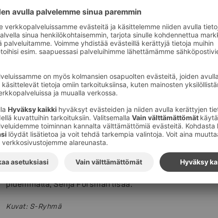
Ruokaa lahjoittavilta kumppaneilta vaaditaan organisoit
kunnossa: millä ruoka haetaan, missä se säilytetään, m
pitää varmistaa, jos jakaa kylmässä säilytettäviä elinta
Esimerkiksi Hämeenmaalla jokaisen hyväntekeväisyyst
jossa on eritelty kumppaneiden velvoitteet.
Pääkaupunkiseudulla yhteistyökumppaneita ruoan jakam
paikkakunnilla ruoan lahjoittaminen voi olla monesta sy
– Kaikilla paikkakunnilla ei ole potentiaalista kumppania
syrjässä, etteivät lahjoittajatahojen ole järkevää hakea
myymälöistä ja lahjoitettavan ruoan määrä pieni, Niin
– Joissakin kunnissa myymälät etsivät itse aktiivises
kaupungeissa tilanne voi olla jopa toisin päin. Isoissa 
pidemmällä, Senja Forsman lisää.
Kuvat
:
S-Ryhmä