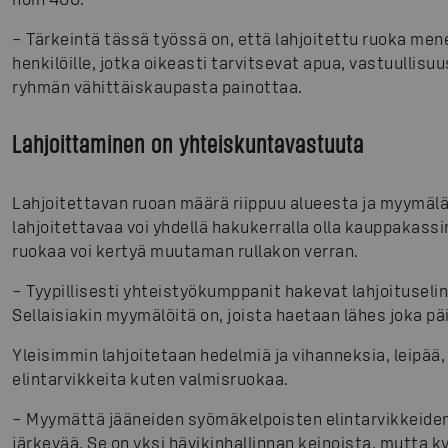
– Tärkeintä tässä työssä on, että lahjoitettu ruoka mene
henkilöille, jotka oikeasti tarvitsevat apua, vastuullisu
ryhmän vähittäiskaupasta painottaa.
Lahjoittaminen on yhteiskuntavastuuta
Lahjoitettavan ruoan määrä riippuu alueesta ja myymäl
lahjoitettavaa voi yhdellä hakukerralla olla kauppakass
ruokaa voi kertyä muutaman rullakon verran.
– Tyypillisesti yhteistyökumppanit hakevat lahjoituselin
Sellaisiakin myymälöitä on, joista haetaan lähes joka p
Yleisimmin lahjoitetaan hedelmiä ja vihanneksia, leipää,
elintarvikkeita kuten valmisruokaa.
– Myymättä jääneiden syömäkelpoisten elintarvikkeiden
järkevää. Se on yksi hävikinhallinnan keinoista, mutta 