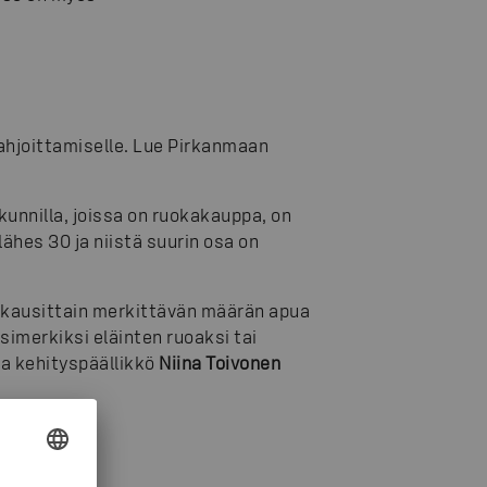
lahjoittamiselle. Lue Pirkanmaan
nnilla, joissa on ruokakauppa, on
ähes 30 ja niistä suurin osa on
kausittain merkittävän määrän apua
simerkiksi eläinten ruoaksi tai
a kehityspäällikkö
Niina Toivonen