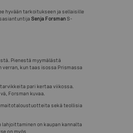
e hyvään tarkoitukseen ja sellaisille
usasiantuntija
Senja Forsman
S-
ästä. Pienestä myymälästä
in verran, kun taas isossa Prismassa
tarvikkeita pari kertaa viikossa.
äivä, Forsman kuvaa.
 maitotaloustuotteita sekä teollisia
 lahjoittaminen on kaupan kannalta
kyse on myös