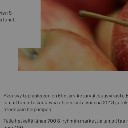
vien S-
istunut
Yksi syy tuplaukseen on Elintarviketurvallisuusvirasto Ev
lahjoittamista koskevaa ohjeistusta vuonna 2013 ja tek
eteenpäin helpompaa.
Tällä hetkellä lähes 700 S-ryhmän markettia lahjoittaa
noin 400.