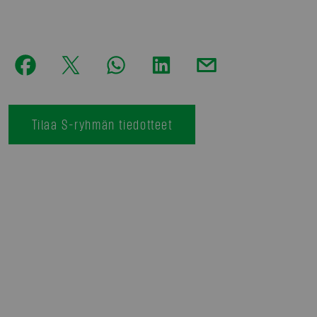
Tilaa S-ryhmän tiedotteet