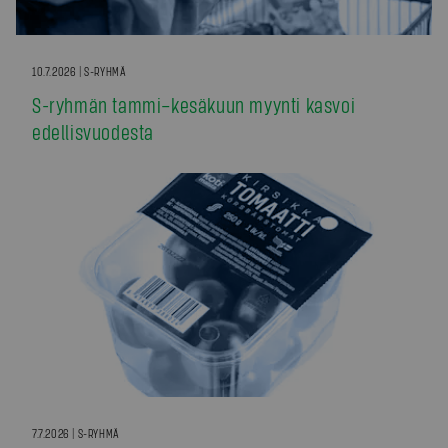
10.7.2026 | S-RYHMÄ
S-ryhmän tammi–kesäkuun myynti kasvoi
edellisvuodesta
7.7.2026 | S-RYHMÄ