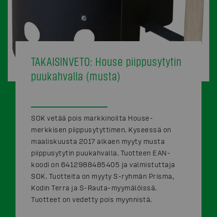
TAKAISINVETO: House piippusytytin
puukahvalla (musta)
SOK vetää pois markkinoilta House-
merkkisen piippusytyttimen. Kyseessä on
maaliskuusta 2017 alkaen myyty musta
piippusytytin puukahvalla. Tuotteen EAN-
koodi on 6412988485405 ja valmistuttaja
SOK. Tuotteita on myyty S-ryhmän Prisma,
Kodin Terra ja S-Rauta-myymälöissä.
Tuotteet on vedetty pois myynnistä.