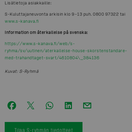
Lisätietoja asiakkaille:
S-Kuluttajaneuvonta arkisin klo 9−13 puh. 0800 97322 tai
www.s-kanava.fi
Information om återkallelse på svenska:
https://www.s-kanava.fi/web/s-
ryhma/sv/uutinen/aterkallelse-house-skorstenstandare-
med-trahandtaget-svart/4610804\_384136
Kuvat
:
S-Ryhmä
Tilaa S-ryhmän tiedotteet