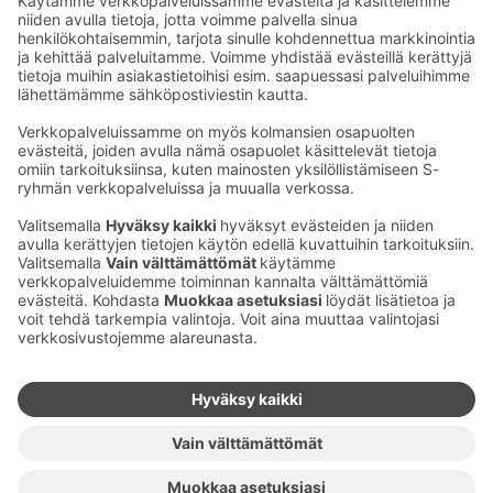
Sähköpostiosoitteet S-ryhmässä ovat muotoa
etunimi.sukunimi@sok.fi
Seuraa meitä
:
Muuta evästeasetuksia
Evästeinformaatio
S-ryhmän tietosuoja