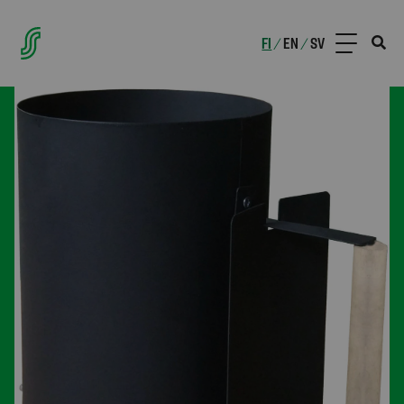
FI
EN
SV
/
/