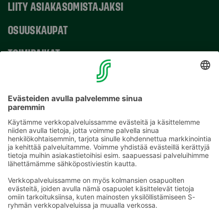
LIITY ASIAKASOMISTAJAKSI
OSUUSKAUPAT
TOIMIPAIKAT
YHTEYSTIEDOT
Sähköpostiosoitteet S-ryhmässä ovat muotoa
etunimi.sukunimi@sok.fi
Seuraa meitä
: