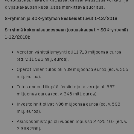
kivijalkakaupan kilpailussa merkittävä suoritus.
S-ryhmän ja SOK-yhtymän keskeiset luvut 1–12/2019
S-ryhmä kokonaisuudessaan (osuuskaupat + SOK-yhtymä)
1–12/2019):
Veroton vähittäismyynti oli 11 713 miljoonaa euroa
(ed. v. 11 523 milj. euroa).
Operatiivinen tulos oli 409 miljoonaa euroa (ed. v. 355
milj. euroa).
Tulos ennen tilinpäätössiirtoja ja veroja oli 367
miljoonaa euroa (ed. v. 346 milj. euroa).
Investoinnit olivat 496 miljoonaa euroa (ed. v. 598
milj. euroa).
Asiakasomistajia oli vuoden lopussa 2 425 167 (ed. v.
2 398 295).