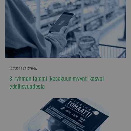
10.7.2026 | S-RYHMÄ
S-ryhmän tammi–kesäkuun myynti kasvoi
edellisvuodesta