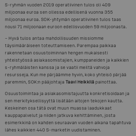
S-ryhmän vuoden 2019 operatiivinen tulos oli 409
miljoonaa euroa sen ollessa edellisenä vuonna 355
miljoonaa euroa. SOK-yhtymän operatiivinen tulos taas
nousi 71 miljoonaan euroon edellisvuoden 59 miljoonasta.
– Hyvä tulos antaa mahdollisuuden missiomme
täysimääräiseen toteuttamiseen. Parempaa paikkaa
rakennetaan osuustoiminnan hengen mukaisesti
yhteistyössä asiakasomistajien, kumppaneiden ja kaikkien
s-ryhmäläisten kanssa ja se vaatii meiltä vahvoja
resursseja. Kun me pärjäämme hyvin, koko yhteisö pärjää
paremmin, SOK:n pääjohtaja
Taavi Heikkilä
painottaa.
Osuustoimintaa ja asiakasomistajuutta konkretisoidaan ja
sen merkityksellisyyttä lisätään aitojen tekojen kautta.
Keskeinen osa tätä ovat muun muassa laadukkaat
kauppapalvelut ja niiden jatkuva kehittäminen, josta
esimerkkinä on kahden seuraavan vuoden aikana tapahtuva
lähes kaikkien 440 S-marketin uudistaminen.