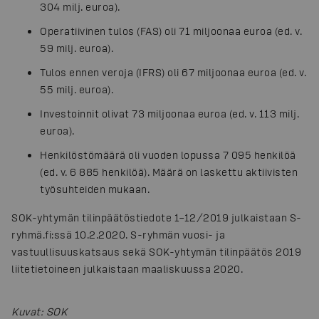
304 milj. euroa).
Operatiivinen tulos (FAS) oli 71 miljoonaa euroa (ed. v.
59 milj. euroa).
Tulos ennen veroja (IFRS) oli 67 miljoonaa euroa (ed. v.
55 milj. euroa).
Investoinnit olivat 73 miljoonaa euroa (ed. v. 113 milj.
euroa).
Henkilöstömäärä oli vuoden lopussa 7 095 henkilöä
(ed. v. 6 885 henkilöä). Määrä on laskettu aktiivisten
työsuhteiden mukaan.
SOK-yhtymän tilinpäätöstiedote 1–12/2019 julkaistaan S-
ryhmä.fi:ssä 10.2.2020. S-ryhmän vuosi- ja
vastuullisuuskatsaus sekä SOK-yhtymän tilinpäätös 2019
liitetietoineen julkaistaan maaliskuussa 2020.
Kuvat
:
SOK