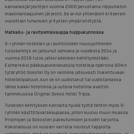
kansalaisjärjestöjen vuonna 2000 perustama riippumaton
maailmanlaajuinen järjestö. Se arvioi yhtenäisin kriteerein
vuosittain tuhansien yritysten ympäristötyötä.
Matkailu- ja ravitsemiskauppa huippukunnossa
S-ryhmän hotellien ja ravintoloiden nousujohteinen
tuloskehitys on jatkunut vahvana jo vuodesta 2014 ja
vuonna 2019 tulos jatkoi edelleen kehittymistään.
Esimerkiksi pääkaupunkiseudulla hotelleja operoiva SOK:n
tytäryhtiö Sokotel Oy on valmiina jatkuvasti tiukentuvaan
hotellikilpailuun, kun se on uudistanut tai uudistamassa
lähes kaikki hotellinsa ja uutena hotellina avattiin
tammikuussa Original Sokos Hotel Tripla.
Tuloksen kehityksen kannalta hyvää työtä tehtiin myös S-
ryhmän käyttötavarakaupassa, johon kuuluu muun muassa
Prismojen ja Sokosten pukeutumisen ja kodin tarjonta.
Kokonaisuus on vuosien varrella noussut tappiolta
voitolliseksi, mikä on kireässä, kansainvälisessä verkko- ja