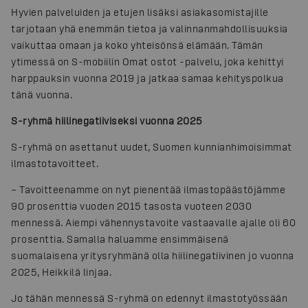
Hyvien palveluiden ja etujen lisäksi asiakasomistajille
tarjotaan yhä enemmän tietoa ja valinnanmahdollisuuksia
vaikuttaa omaan ja koko yhteisönsä elämään. Tämän
ytimessä on S-mobiilin Omat ostot -palvelu, joka kehittyi
harppauksin vuonna 2019 ja jatkaa samaa kehityspolkua
tänä vuonna.
S-ryhmä hiilinegatiiviseksi vuonna 2025
S-ryhmä on asettanut uudet, Suomen kunnianhimoisimmat
ilmastotavoitteet.
– Tavoitteenamme on nyt pienentää ilmastopäästöjämme
90 prosenttia vuoden 2015 tasosta vuoteen 2030
mennessä. Aiempi vähennystavoite vastaavalle ajalle oli 60
prosenttia. Samalla haluamme ensimmäisenä
suomalaisena yritysryhmänä olla hiilinegatiivinen jo vuonna
2025, Heikkilä linjaa.
Jo tähän mennessä S-ryhmä on edennyt ilmastotyössään