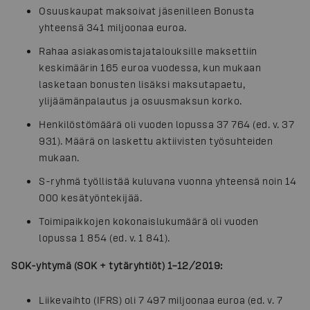
Osuuskaupat maksoivat jäsenilleen Bonusta
yhteensä 341 miljoonaa euroa.
Rahaa asiakasomistajatalouksille maksettiin
keskimäärin 165 euroa vuodessa, kun mukaan
lasketaan bonusten lisäksi maksutapaetu,
ylijäämänpalautus ja osuusmaksun korko.
Henkilöstömäärä oli vuoden lopussa 37 764 (ed. v. 37
931). Määrä on laskettu aktiivisten työsuhteiden
mukaan.
S-ryhmä työllistää kuluvana vuonna yhteensä noin 14
000 kesätyöntekijää.
Toimipaikkojen kokonaislukumäärä oli vuoden
lopussa 1 854 (ed. v. 1 841).
SOK-yhtymä (SOK + tytäryhtiöt) 1–12/2019:
Liikevaihto (IFRS) oli 7 497 miljoonaa euroa (ed. v. 7