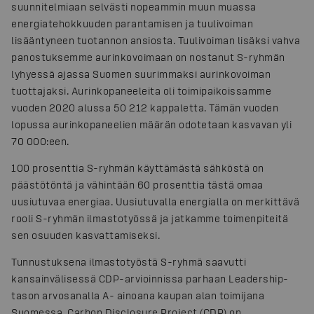
suunnitelmiaan selvästi nopeammin muun muassa
energiatehokkuuden parantamisen ja tuulivoiman
lisääntyneen tuotannon ansiosta. Tuulivoiman lisäksi vahva
panostuksemme aurinkovoimaan on nostanut S-ryhmän
lyhyessä ajassa Suomen suurimmaksi aurinkovoiman
tuottajaksi. Aurinkopaneeleita oli toimipaikoissamme
vuoden 2020 alussa 50 212 kappaletta. Tämän vuoden
lopussa aurinkopaneelien määrän odotetaan kasvavan yli
70 000:een.
100 prosenttia S-ryhmän käyttämästä sähköstä on
päästötöntä ja vähintään 60 prosenttia tästä omaa
uusiutuvaa energiaa. Uusiutuvalla energialla on merkittävä
rooli S-ryhmän ilmastotyössä ja jatkamme toimenpiteitä
sen osuuden kasvattamiseksi.
Tunnustuksena ilmastotyöstä S-ryhmä saavutti
kansainvälisessä CDP-arvioinnissa parhaan Leadership-
tason arvosanalla A- ainoana kaupan alan toimijana
Suomessa. Carbon Disclosure Project (CDP) on