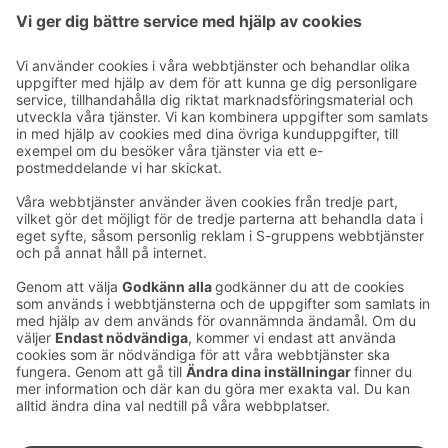
KONTAKTUPPGIFTER
E-postadresser i S-gruppen finns i formuläret
förnamn.släktnamn@sok.fi
Följ oss
: