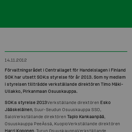
14.11.2012
Förvaltningsrådet i Centrallaget för Handelslagen i Finland
SOK har utsett SOK:s styrelse för år 2013. Som ny medlem
i styrelsen tillträdde verkställande direktören Timo Mäki-
Ullakko, Pirkanmaan Osuuskauppa.
SOK:s styrelse 2013
Verkställande direktören
Esko
Jääskeläinen
, Suur-Seudun Osuuskauppa SSO,
Salo
Verkställande direktören
Tapio Kankaanpää
,
Osuuskauppa PeeÄssä, Kuopio
Verkställande direktören
Harri Koponen
, Turun Osuuskauppa
Verkställande