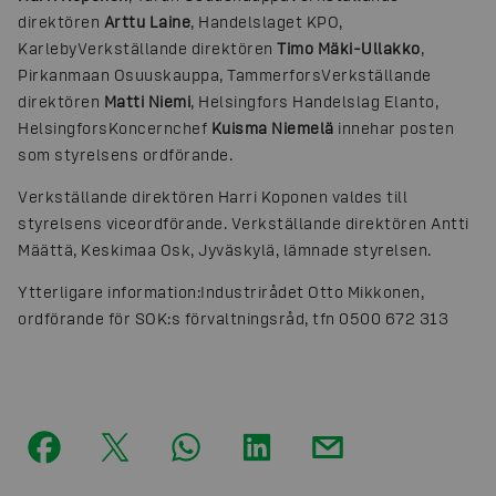
direktören
Arttu Laine
, Handelslaget KPO,
Karleby
Verkställande direktören
Timo Mäki-Ullakko
,
Pirkanmaan Osuuskauppa, Tammerfors
Verkställande
direktören
Matti Niemi
, Helsingfors Handelslag Elanto,
Helsingfors
Koncernchef
Kuisma Niemelä
innehar posten
som styrelsens ordförande.
Verkställande direktören Harri Koponen valdes till
styrelsens viceordförande. Verkställande direktören Antti
Määttä, Keskimaa Osk, Jyväskylä, lämnade styrelsen.
Ytterligare information:
Industrirådet Otto Mikkonen,
ordförande för SOK:s förvaltningsråd, tfn 0500 672 313