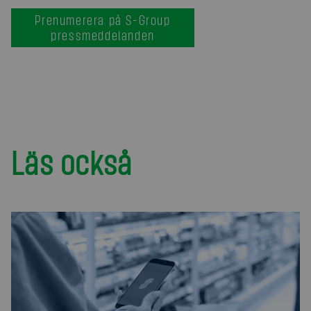
Prenumerera på S-Group
pressmeddelanden
Läs också