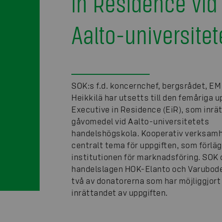
in Residence vid
Aalto-universitet
SOK:s f.d. koncernchef, bergsrådet, EM
Heikkilä har utsetts till den femåriga u
Executive in Residence (EiR), som inrä
gåvomedel vid Aalto-universitetets
handelshögskola. Kooperativ verksamh
centralt tema för uppgiften, som förlägg
institutionen för marknadsföring. SOK
handelslagen HOK-Elanto och Varubod
två av donatorerna som har möjliggjort
inrättandet av uppgiften.