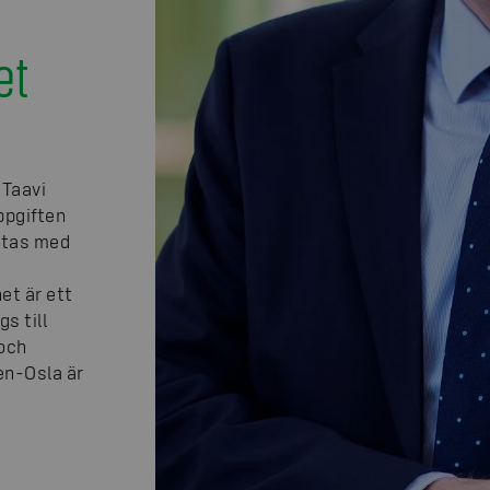
et
 Taavi
ppgiften
ttas med
et är ett
s till
 och
en-Osla är