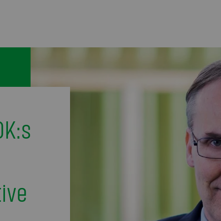
OK:s
tive