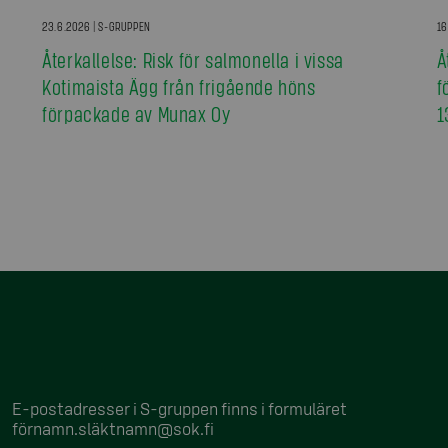
23.6.2026 | S-GRUPPEN
16
Återkallelse: Risk för salmonella i vissa
Å
Kotimaista Ägg från frigående höns
f
förpackade av Munax Oy
1
E-postadresser i S-gruppen finns i formuläret
förnamn.släktnamn@sok.fi