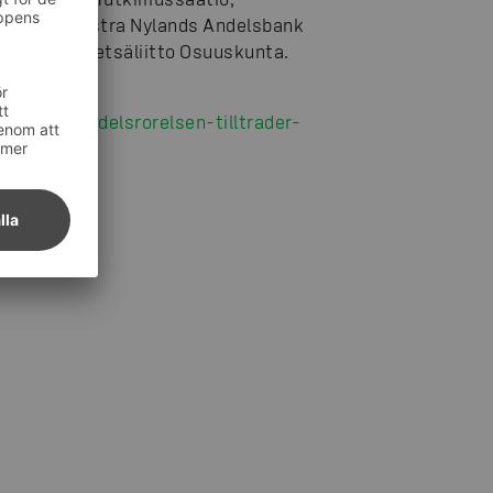
delsbank, Östra Nylands Andelsbank
deka och Metsäliitto Osuuskunta.
här:
an-inom-andelsrorelsen-tilltrader-