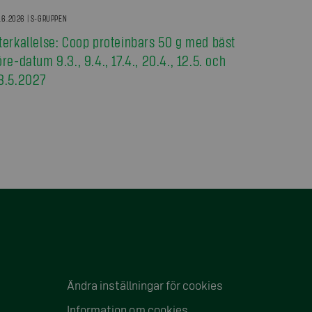
.6.2026 | S-GRUPPEN
terkallelse: Coop proteinbars 50 g med bäst
öre-datum 9.3., 9.4., 17.4., 20.4., 12.5. och
3.5.2027
Ändra inställningar för cookies
Information om cookies