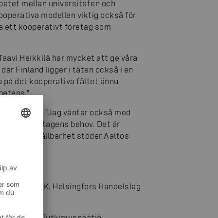
etet mellan universiteten och
ooperativa modellen viktig också för
 ett kooperativt företag som
avi Heikkilä har mycket att ge våra
är Finland ligger i täten också i en
a på det kooperativa fältet ännu
petens."
tuderandena: "Jag väntar också med
to och företagens behov. Det är
amhet och hållbarhet stöder Aaltos
i Finland SOK, Helsingfors Handelslag
, OP-ryhmän Tutkimussäätiö,