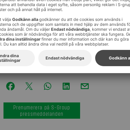
LokalTapiola Ömsesidigt Försäkringsbolag, Nylands An
Osuuspankki, Östra Nylands Aktiebank, Andelslaget Tra
Aalto-universitetets meddelande kan läsas i sin helhet 
https://www.aalto.fi/sv/nyheter/taavi-heikkila-veter
ny-post-vid-aalto-universitetet
Bilder
:
Nina Kaverinen
Prenumerera på S-Group
pressmeddelanden