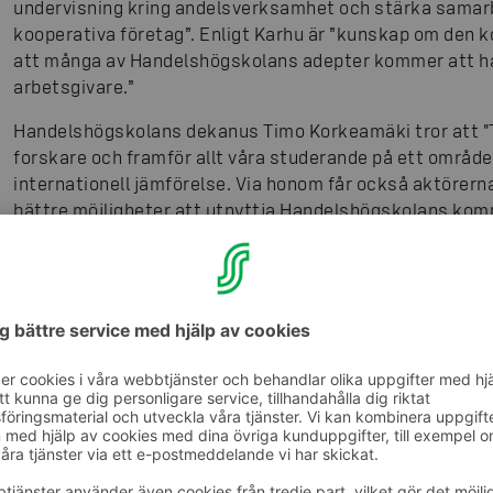
undervisning kring andelsverksamhet och stärka samarb
kooperativa företag”. Enligt Karhu är ”kunskap om den k
att många av Handelshögskolans adepter kommer att ha
arbetsgivare.”
Handelshögskolans dekanus Timo Korkeamäki tror att "Ta
forskare och framför allt våra studerande på ett område d
internationell jämförelse. Via honom får också aktörern
bättre möjligheter att utnyttja Handelshögskolans kom
Taavi Heikkilä ser med iver fram mot sina möten med s
spänning på att bygga broar mellan kompetensen vid Aal
lyckligt att min erfarenhet av modern kooperativ verks
framgångshistoria", säger han i meddelandet.
Heikkilä tillträder sin uppgift den 1 augusti.
Donatorer i S-gruppen är Centrallaget för Handelslagen 
Elanto och Osuuskauppa Varuboden-Osla Handelslag.
De övriga aktörerna som stödde positionen är Pellervo