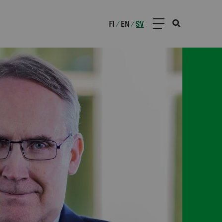
FI
EN
SV
/
/