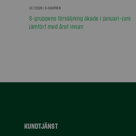
10.7.2026 | S-GRUPPEN
S-gruppens försäljning ökade i januari–juni
jämfört med året innan
KUNDTJÄNST