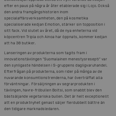
efter en paus på några år åter etablerade sig i Lojo. Också
den andra framgångshistorien inom
specialaffärsverksamheten, den på kosmetika
specialiserade kedjan Emotion, stärker sin topposition i
sitt fack. Vid slutet av året, då de nya enheterna vid
köpcentren Tripla och Ainoa har öppnats, kommer kedjan
att ha 38 butiker.
Lanseringen av produkterna som tagits fram i
innovationstävlingen "Suomalainen menestysresepti" var
den synligaste händelsen i S-gruppens dagligvaruhandel.
Efterfrågan på produkterna, som rider på många av de
nuvarande konsumtionstrenderna, har överträffat alla
förväntningar. Försäljningen av segrarprodukten i
tävlingen, havre-fröbullen Boltsi, som snabbt blev den
bästsäljande vegetariska bullen. Det är helt exceptionellt
att en produktnyhet genast säljer flerdubbelt bättre än
den tidigare marknadsledaren.