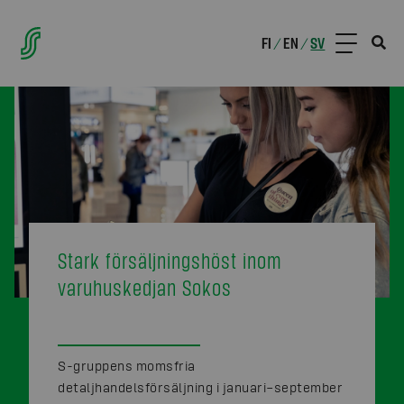
FI
EN
SV
/
/
Stark försäljningshöst inom
varuhuskedjan Sokos
S-gruppens momsfria
detaljhandelsförsäljning i januari–september