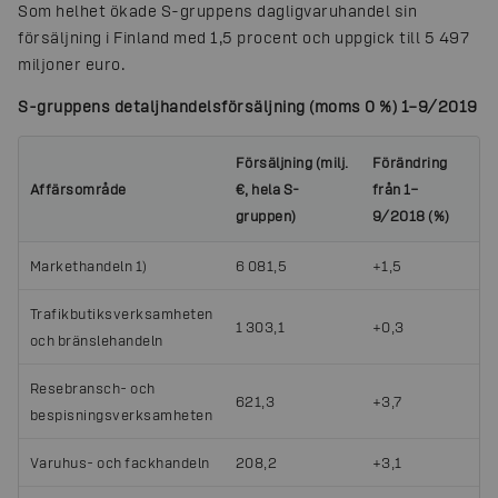
Som helhet ökade S-gruppens dagligvaruhandel sin
försäljning i Finland med 1,5 procent och uppgick till 5 497
miljoner euro.
S-gruppens detaljhandelsförsäljning (moms 0 %) 1–9/2019
Försäljning (milj.
Förändring
Affärsområde
€, hela S-
från 1–
gruppen)
9/2018 (%)
Markethandeln 1)
6 081,5
+1,5
Trafikbutiksverksamheten
1 303,1
+0,3
och bränslehandeln
Resebransch- och
621,3
+3,7
bespisningsverksamheten
Varuhus- och fackhandeln
208,2
+3,1