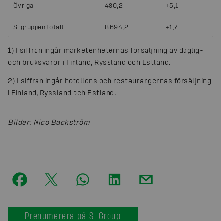
Övriga
480,2
+5,1
S-gruppen totalt
8 694,2
+1,7
1) I siffran ingår marketenheternas försäljning av daglig-
och bruksvaror i Finland, Ryssland och Estland.
2) I siffran ingår hotellens och restaurangernas försäljning
i Finland, Ryssland och Estland.
Bilder
:
Nico Backström
Prenumerera på S-Group