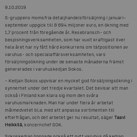
9.10.2019
S-gruppens momsfria detaljhandelsförsäljning i januari–
september uppgick till 8 694 miljoner euro, en ökning med
1,7 procent från föregående år. Resebransch- och
bespisningsverksamheten, som har vuxit kraftigast över
hela året har ny fått hård konkurrens om tätpositionen av
varuhus- och specialaffärsverksamheten, vars
försäljningsökning under de senaste månaderna främst
genererades i varuhuskedjan Sokos.
– Kedjan Sokos uppvisar en mycket god försäljningsökning i
synnerhet under det tredje kvartalet. Det bevisar att man
också i Finland kan klara sig inom den svåra
varuhusmarknaden. Man har under flera år arbetat
målmedvetet bl.a. med att anpassa sortimenten till
efterfrågan, och det arbetet ger nu resultat, säger
Taavi
Heikkilä
, koncernchef SOK.
Sokoskedjan öppnade också ett nytt varuhus då kedjan