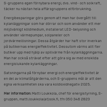
S-gruppens egen förnybara energi, dvs. vind- och solkraft,
täcker nu nästan hela affärsgruppens elförbrukning.
Energibesparingar görs genom att man har övergått till
kylanläggningar som har dörrar och som använder ett mer
miljövänligt köldmedium, installerat LED-belysning och
använder värmepumpar, solpaneler och
jordvärmelösningar. Dessa åtgärder har haft stor inverkan
på butikernas energieffektivitet. Dessutom värms allt fler
butiker upp med hjälp av spillvärme från kylanläggningarna.
Man har också strävat efter att göra sig av med enskilda
energislukande kylanläggningar.
Satsningarna på förnybar energi och energieffektivitet är
en del av klimatåtgärderna, och S-gruppens mål är att den
egna verksamheten ska vara koldioxidnegativ 2025.
Mer information:
Matti Loukkola, chef för energistyrning, S-
gruppen, matti.loukkola(at)sok.fi, tfn 050 346 2823