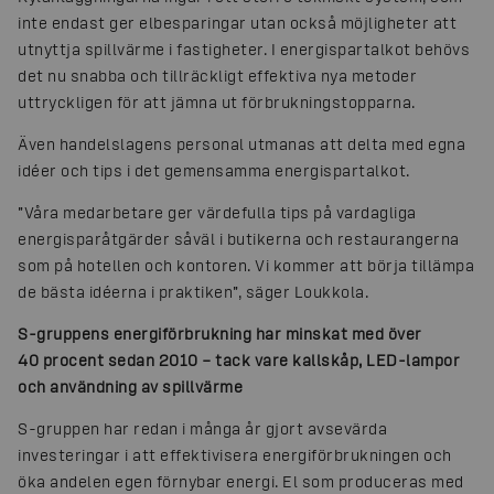
inte endast ger elbesparingar utan också möjligheter att
utnyttja spillvärme i fastigheter. I energispartalkot behövs
det nu snabba och tillräckligt effektiva nya metoder
uttryckligen för att jämna ut förbrukningstopparna.
Även handelslagens personal utmanas att delta med egna
idéer och tips i det gemensamma energispartalkot.
”Våra medarbetare ger värdefulla tips på vardagliga
energisparåtgärder såväl i butikerna och restaurangerna
som på hotellen och kontoren. Vi kommer att börja tillämpa
de bästa idéerna i praktiken”, säger Loukkola.
S-gruppens energiförbrukning har minskat med över
40 procent sedan 2010 – tack vare kallskåp, LED-lampor
och användning av spillvärme
S-gruppen har redan i många år gjort avsevärda
investeringar i att effektivisera energiförbrukningen och
öka andelen egen förnybar energi. El som produceras med