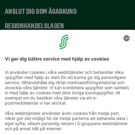
ANSLUT DIG SOM ÄGARKUND
REGIONHANDELSLAGEN
VERKSAMHETSSTÄLLEN
KONTAKTUPPGIFTER
E-postadresser i S-gruppen finns i formuläret
förnamn.släktnamn@sok.fi
Följ oss
: