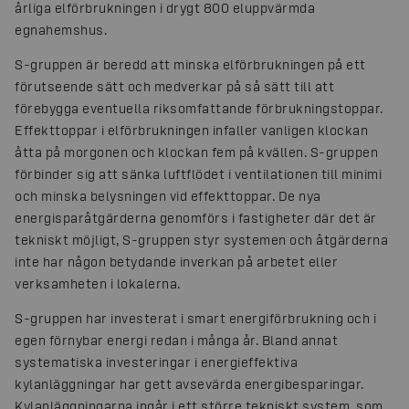
årliga elförbrukningen i drygt 800 eluppvärmda
egnahemshus.
S-gruppen är beredd att minska elförbrukningen på ett
förutseende sätt och medverkar på så sätt till att
förebygga eventuella riksomfattande förbrukningstoppar.
Effekttoppar i elförbrukningen infaller vanligen klockan
åtta på morgonen och klockan fem på kvällen. S-gruppen
förbinder sig att sänka luftflödet i ventilationen till minimi
och minska belysningen vid effekttoppar. De nya
energisparåtgärderna genomförs i fastigheter där det är
tekniskt möjligt, S-gruppen styr systemen och åtgärderna
inte har någon betydande inverkan på arbetet eller
verksamheten i lokalerna.
S-gruppen har investerat i smart energiförbrukning och i
egen förnybar energi redan i många år. Bland annat
systematiska investeringar i energieffektiva
kylanläggningar har gett avsevärda energibesparingar.
Kylanläggningarna ingår i ett större tekniskt system, som