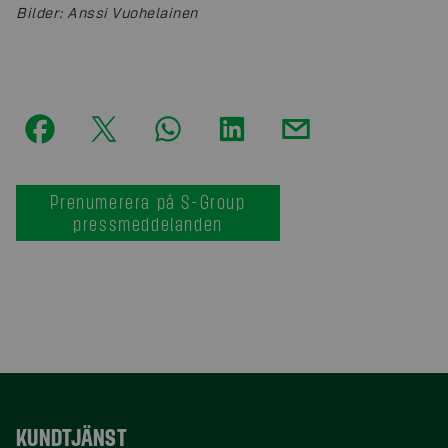
Bilder
:
Anssi Vuohelainen
Prenumerera på S-Group
pressmeddelanden
KUNDTJÄNST