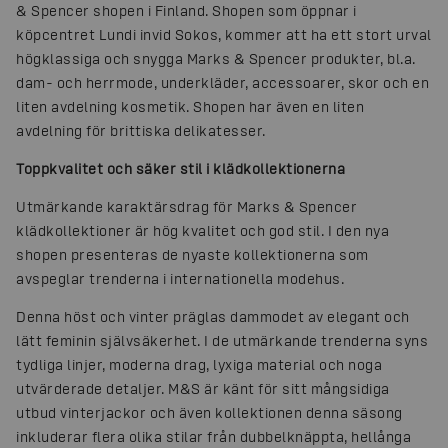
& Spencer shopen i Finland. Shopen som öppnar i
köpcentret Lundi invid Sokos, kommer att ha ett stort urval
högklassiga och snygga Marks & Spencer produkter, bl.a.
dam- och herrmode, underkläder, accessoarer, skor och en
liten avdelning kosmetik. Shopen har även en liten
avdelning för brittiska delikatesser.
Toppkvalitet och säker stil i klädkollektionerna
Utmärkande karaktärsdrag för Marks & Spencer
klädkollektioner är hög kvalitet och god stil. I den nya
shopen presenteras de nyaste kollektionerna som
avspeglar trenderna i internationella modehus.
Denna höst och vinter präglas dammodet av elegant och
lätt feminin självsäkerhet. I de utmärkande trenderna syns
tydliga linjer, moderna drag, lyxiga material och noga
utvärderade detaljer. M&S är känt för sitt mångsidiga
utbud vinterjackor och även kollektionen denna säsong
inkluderar flera olika stilar från dubbelknäppta, hellånga