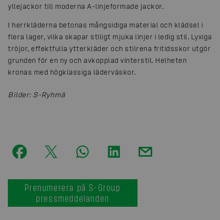
yllejackor till moderna A-linjeformade jackor.
I herrkläderna betonas mångsidiga material och klädsel i
flera lager, vilka skapar stiligt mjuka linjer i ledig stil. Lyxiga
tröjor, effektfulla ytterkläder och stilrena fritidsskor utgör
grunden för en ny och avkopplad vinterstil. Helheten
kronas med högklassiga läderväskor.
Bilder
:
S-Ryhmä
Prenumerera på S-Group
pressmeddelanden