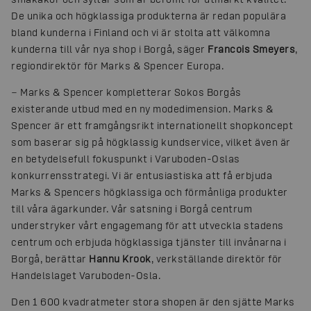
De unika och högklassiga produkterna är redan populära
bland kunderna i Finland och vi är stolta att välkomna
kunderna till vår nya shop i Borgå, säger
Francois Smeyers
,
regiondirektör för Marks & Spencer Europa.
− Marks & Spencer kompletterar Sokos Borgås
existerande utbud med en ny modedimension. Marks &
Spencer är ett framgångsrikt internationellt shopkoncept
som baserar sig på högklassig kundservice, vilket även är
en betydelsefull fokuspunkt i Varuboden-Oslas
konkurrensstrategi. Vi är entusiastiska att få erbjuda
Marks & Spencers högklassiga och förmånliga produkter
till våra ägarkunder. Vår satsning i Borgå centrum
understryker vårt engagemang för att utveckla stadens
centrum och erbjuda högklassiga tjänster till invånarna i
Borgå, berättar
Hannu Krook
, verkställande direktör för
Handelslaget Varuboden-Osla.
Den 1 600 kvadratmeter stora shopen är den sjätte Marks