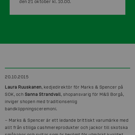
den 21 oktober kl. 10.00.
20.10.2015
Laura Ruuskanen
, kedjedirektör för Marks & Spencer på
SOK, och
Sanna Strandvall
, shopansvarig för M&S Borgå,
inviger shopen med traditionsenlig
bandklippningsceremoni.
− Marks & Spencer är ett ledande brittiskt varumärke med
allt från stiliga cashmereprodukter och jackor till skotska
småkakor och syltar som är berömt för utmärkt kvalitet.