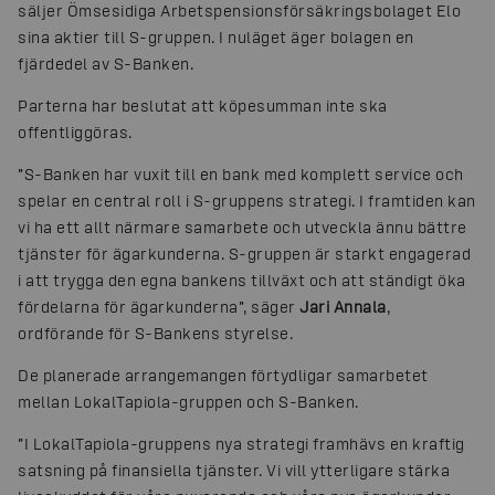
säljer Ömsesidiga Arbetspensionsförsäkringsbolaget Elo
sina aktier till S-gruppen. I nuläget äger bolagen en
fjärdedel av S-Banken.
Parterna har beslutat att köpesumman inte ska
offentliggöras.
”S-Banken har vuxit till en bank med komplett service och
spelar en central roll i S-gruppens strategi. I framtiden kan
vi ha ett allt närmare samarbete och utveckla ännu bättre
tjänster för ägarkunderna. S-gruppen är starkt engagerad
i att trygga den egna bankens tillväxt och att ständigt öka
fördelarna för ägarkunderna”, säger
Jari Annala
,
ordförande för S-Bankens styrelse.
De planerade arrangemangen förtydligar samarbetet
mellan LokalTapiola-gruppen och S-Banken.
”I LokalTapiola-gruppens nya strategi framhävs en kraftig
satsning på finansiella tjänster. Vi vill ytterligare stärka