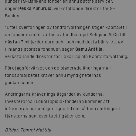
kunder i S-Bankens fonder en ännu bättre service”,
säger
Pekka Ylihurula
, verkställande direktör för S-
Banken.
”Efter överföringen av fondförvaltningen stiger kapitalet i
de fonder som förvaltas av fondbolaget Seligson & Co till
nästan 7 miljarder euro och i och med detta blir vi ett av
Finlands största fondhus”, säger
Samu Anttila
,
verkställande direktör för LokalTapiola Kapitalförvaltning.
Företagsförvärvet och de planerade ändringarna i
fondsamarbetet kräver ännu myndigheternas
godkännande.
Ändringarna kräver inga åtgärder av kunderna.
Investerarna i LokalTapiola-fonderna kommer att
informeras personligen i god tid om sådana ändringar i
tjänsterna som eventuellt gäller dem.
Bilder
:
Tommi Mattila