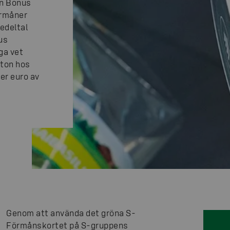
en Bonus
örmåner
medeltal
us
ga vet
nton hos
er euro av
Genom att använda det gröna S-
Förmånskortet på S-gruppens