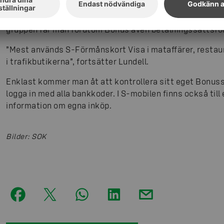
Förmånskort Visa med betalfunktion. Med kortet kan d
användas för betalning överallt i världen. Vid betalnin
gruppen får man förutom Bonus även betalningssättsfö
”Mest används S-Förmånskort Visa i mataffärer, restaur
i trafikbutikerna”, fortsätter Lundell.
Enklast kommer man åt att kontrollera sitt eget Bonus
logga in med alla bankkoder. I S-mobilen finns också ti
information om egna inköp.
Bilder
:
SOK