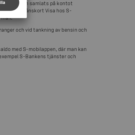
e pengar som samlats på kontot
g med S-Förmånskort Visa hos S-
rmån.
anger och vid tankning av bensin och
saldo med S-mobilappen, där man kan
ll exempel S-Bankens tjänster och