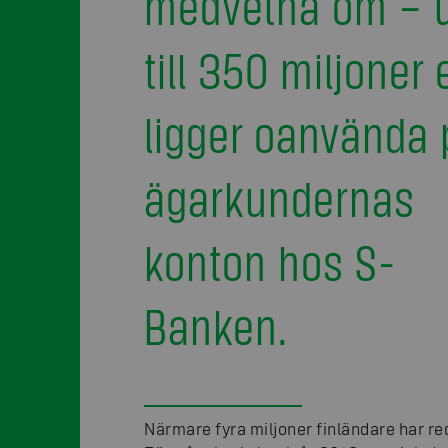
medvetna om – 
till 350 miljoner 
ligger oanvända 
ägarkundernas
konton hos S-
Banken.
Närmare fyra miljoner finländare har re