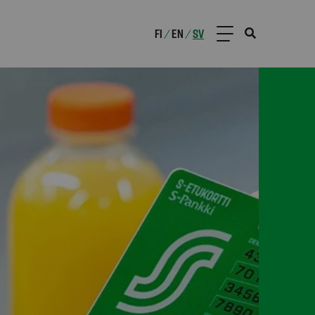
FI
EN
SV
/
/