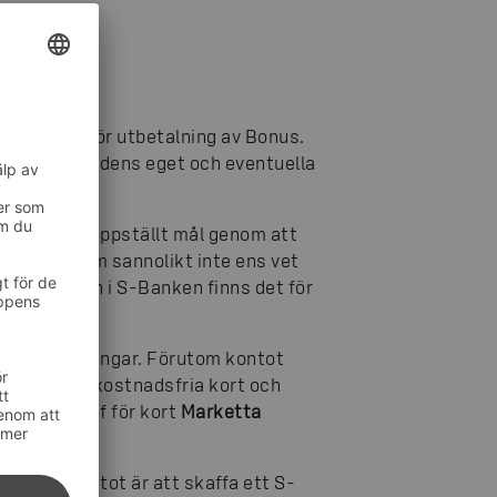
 S-banken för utbetalning av Bonus.
från ägarkundens eget och eventuella
ler för ett uppställt mål genom att
en dem, som sannolikt inte ens vet
nas konton i S-Banken finns det för
ngar.
yttja dessa pengar. Förutom kontot
emedlemmar kostnadsfria kort och
uktgruppchef för kort
Marketta
lats på kontot är att skaffa ett S-