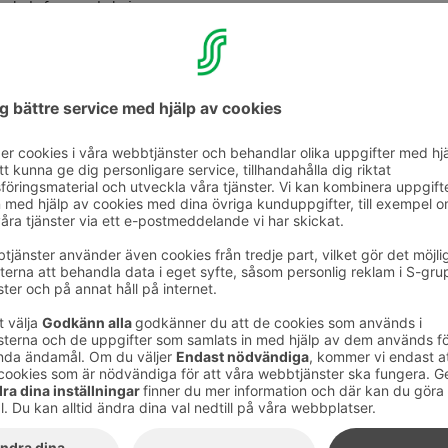
telefonanslutningar.
Utnyttja pengarna
I samband med att man blir ägarkund öppnas ett konto i
Till kontot betalas varje månad den Bonus som samlas 
parallellkort.
En del av ägarkunderna sparar medvetet för framtiden el
överföra Bonus på fond, men bland spararna finns det äv
om de bonuspengar som väntar på kontot. På ägarkunder
närvarande till och med 350 miljoner euro i oanvända pe
”Vi arbetar kontinuerligt för att få våra kunder att utn
erbjuder vi till exempel ägarkunderna och deras familj
bankkoder, med vilka kontot kan användas”, säger prod
Lundell
från S-Banken.
Det enklaste sättet att få tillgång till pengarna som sam