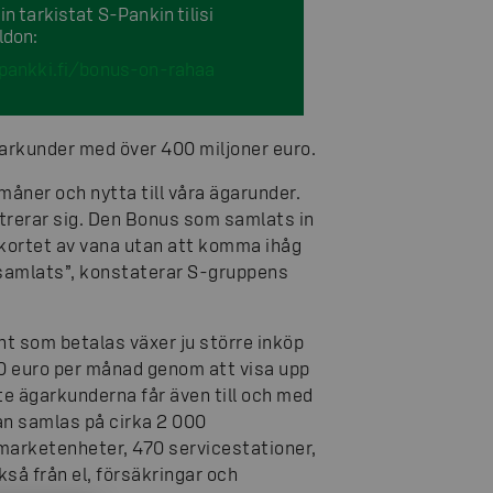
in tarkistat S-Pankin tilisi
ldon:
pankki.fi/bonus-on-rahaa
arkunder med över 400 miljoner euro.
rmåner och nytta till våra ägarunder.
trerar sig. Den Bonus som samlats in
kortet av vana utan att komma ihåg
 samlats”, konstaterar S-gruppens
t som betalas växer ju större inköp
0 euro per månad genom att visa upp
te ägarkunderna får även till och med
kan samlas på cirka 2 000
 marketenheter, 470 servicestationer,
så från el, försäkringar och