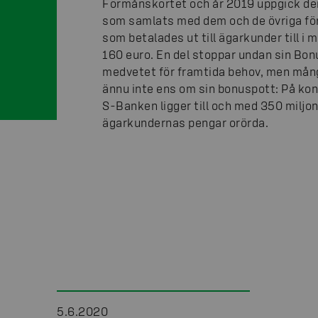
Förmånskortet och år 2019 uppgick d
som samlats med dem och de övriga f
som betalades ut till ägarkunder till i 
160 euro. En del stoppar undan sin Bon
medvetet för framtida behov, men mån
ännu inte ens om sin bonuspott: På ko
S-Banken ligger till och med 350 miljon
ägarkundernas pengar orörda.
5.6.2020