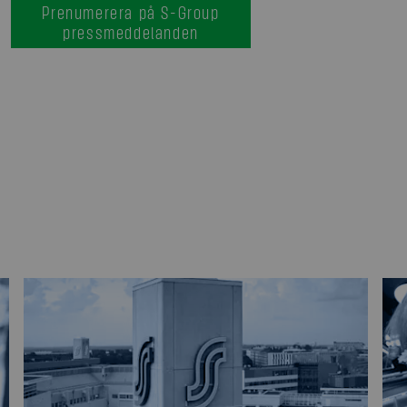
Prenumerera på S-Group
pressmeddelanden