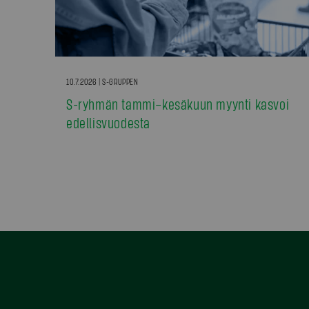
10.7.2026 | S-GRUPPEN
S-ryhmän tammi–kesäkuun myynti kasvoi
edellisvuodesta