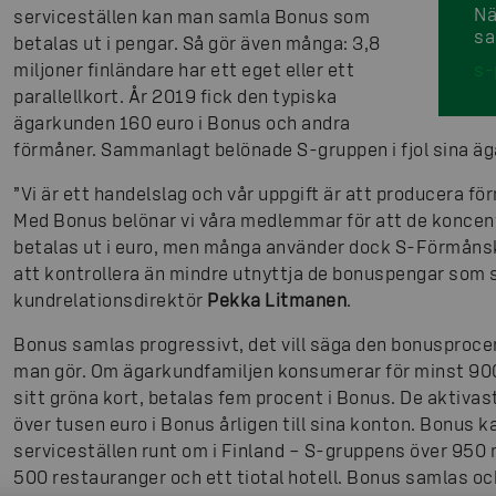
Nä
serviceställen kan man samla Bonus som
sa
betalas ut i pengar. Så gör även många: 3,8
miljoner finländare har ett eget eller ett
s-
parallellkort. År 2019 fick den typiska
ägarkunden 160 euro i Bonus och andra
förmåner. Sammanlagt belönade S-gruppen i fjol sina äg
”Vi är ett handelslag och vår uppgift är att producera fö
Med Bonus belönar vi våra medlemmar för att de koncen
betalas ut i euro, men många använder dock S-Förmåns
att kontrollera än mindre utnyttja de bonuspengar som
kundrelationsdirektör
Pekka Litmanen
.
Bonus samlas progressivt, det vill säga den bonusprocen
man gör. Om ägarkundfamiljen konsumerar för minst 90
sitt gröna kort, betalas fem procent i Bonus. De aktivas
över tusen euro i Bonus årligen till sina konton. Bonus 
serviceställen runt om i Finland – S-gruppens över 950
500 restauranger och ett tiotal hotell. Bonus samlas ock