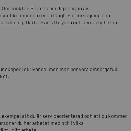
n. Om punkten Berätta om dig i början av
esset kommer du redan långt. För försäljning och
 utbildning. Därför kan attityden och personligheten
 kunskaper i skrivande, men man bör vara omsorgsfull.
åket.
ill exempel att du är serviceorienterad och att du kommer
rsoner du har arbetat med och i vilka
nt i ditt arbete.