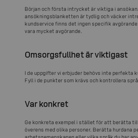
Början och första intrycket är viktiga i ansöka
ansökningsblanketten är tydlig och väcker intr
kundservice finns det ingen specifik avgörande
vara mycket avgörande.
Omsorgsfullhet är viktigast
I de uppgifter vi erbjuder behövs inte perfekta
Fyll i de punkter som krävs och kontrollera spr
Var konkret
Ge konkreta exempel i stället för att berätta t
överens med olika personer. Berätta hurdana pe
arbetsgemenskapen eller vilka språk du har anvä