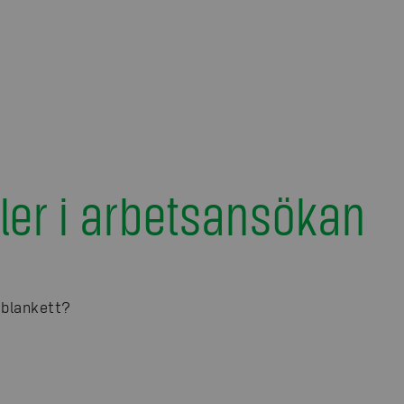
ller i arbetsansökan
gsblankett?