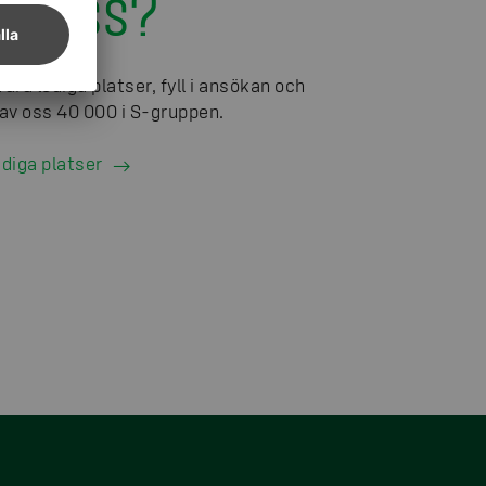
os oss?
våra lediga platser, fyll i ansökan och
n av oss 40 000 i S-gruppen.
ediga platser