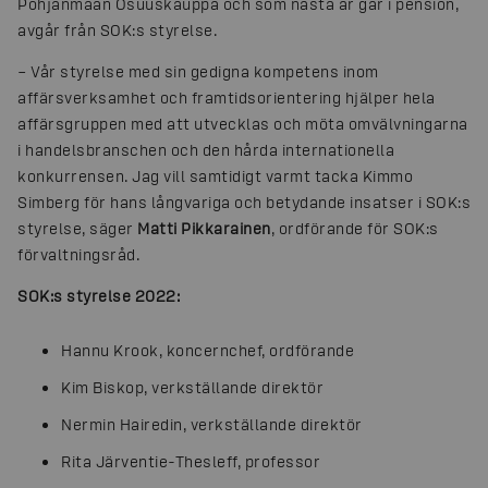
Pohjanmaan Osuuskauppa och som nästa år går i pension,
avgår från SOK:s styrelse.
– Vår styrelse med sin gedigna kompetens inom
affärsverksamhet och framtidsorientering hjälper hela
affärsgruppen med att utvecklas och möta omvälvningarna
i handelsbranschen och den hårda internationella
konkurrensen. Jag vill samtidigt varmt tacka Kimmo
Simberg för hans långvariga och betydande insatser i SOK:s
styrelse, säger
Matti Pikkarainen
, ordförande för SOK:s
förvaltningsråd.
SOK:s styrelse 2022:
Hannu Krook, koncernchef, ordförande
Kim Biskop, verkställande direktör
Nermin Hairedin, verkställande direktör
Rita Järventie-Thesleff, professor