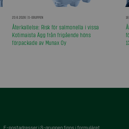
23.6.2026 | S-GRUPPEN
16
Återkallelse: Risk för salmonella i vissa
Å
Kotimaista Ägg från frigående höns
f
förpackade av Munax Oy
1
E-postadresser i S-gruppen finns i formuläret