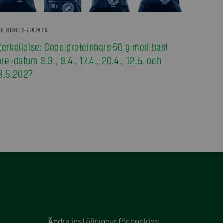
.6.2026 | S-GRUPPEN
terkallelse: Coop proteinbars 50 g med bäst
öre-datum 9.3., 9.4., 17.4., 20.4., 12.5. och
3.5.2027
Ändra inställningar för cookies