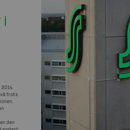
 i
r 2014
vå trots
ionen.
ån
men den
d endast