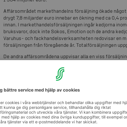
Affärsområdet markethandelns försäljning ökade något f
drygt 7,8 miljarder euro innebar en ökning med ca 0,4 p
innan. I markethandelsförsäljningen ingår kedjorna inom
bruksvaror, dock inte Sokos, Emotion och de andra ked
Varuhus- och fackhandelsverksamheten redovisar en min
försäljningen från föregående år. Totalförsäljningen uppg
De andra affärsområdena uppvisar alla en viss försäljn
försäljning sjönk med 2,3 procent och var närmare 1 774
prisraset på bränslen på världsmarknaden har bidragit v
kedjans totalförsäljning. Resebransch- och bespisning
798 miljoner euro, en nedgång med två procent från före
En del av handelslagen i S-gruppen idkar bil- och biltil
avyttrade sin bilhandelsverksamhet år 2013, då sex Aut
Laakkonen Oy. Försäljningen i den bilhandel som drivs 
procent och uppgick till närmare 302 miljoner euro. Lan
handelslag, nådde en försäljning på ca 150 miljoner eur