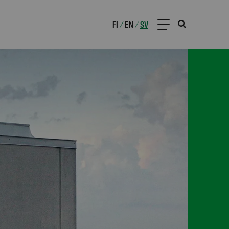
FI
EN
SV
/
/