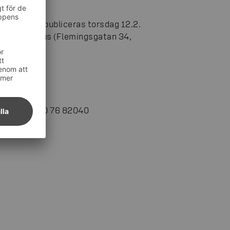
sbulletin publiceras torsdag 12.2.
t i Ässäkeskus (Flemingsgatan 34,
tion, tfn 010 76 82040