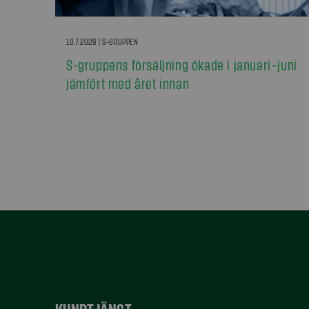
10.7.2026 | S-GRUPPEN
S-gruppens försäljning ökade i januari–juni
jämfört med året innan