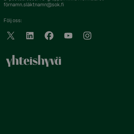
förnamn.släktnamn@sok.fi
Följ oss
: