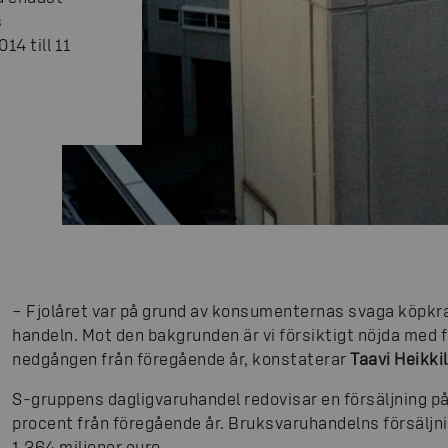
s
14 till 11
– Fjolåret var på grund av konsumenternas svaga köpkraf
handeln. Mot den bakgrunden är vi försiktigt nöjda med 
nedgången från föregående år, konstaterar
Taavi Heikki
S-gruppens dagligvaruhandel redovisar en försäljning på 
procent från föregående år. Bruksvaruhandelns försäljni
1 364 miljoner euro.