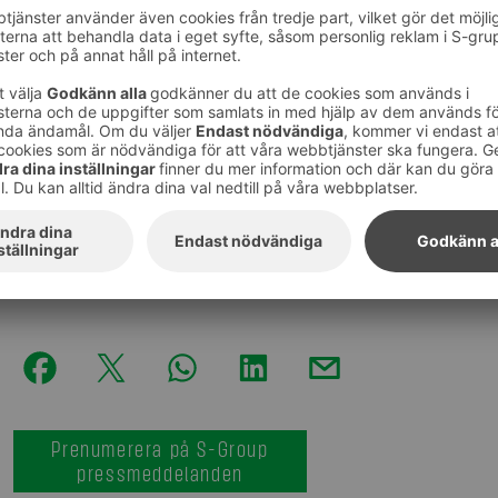
fjolåret.
S-gruppens resultatbulletin och SOK-koncernens bokslut
För medierna ordnas då en resultatinfoträff i auditorie
Helsingfors); den börjar kl. 13.
Mer information:
Koncernchef Taavi Heikkilä, SOK, tfn 010 76 80200
Direktör, CFO, Jari Annala, SOK Ekonomi och administra
Prenumerera på S-Group
pressmeddelanden