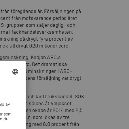
rån föregående år. Försäljningen på
rocent från motsvarande period året
 S-gruppen som säljer daglig- och
jorna i fackhandelsverksamheten.
skning på drygt fyra procent av
ick till drygt 323 miljoner euro.
ingsminskning. Kedjan ABC:s
 miljoner euro. Det dramatiska
äsentligt till minskningen i ABC-
sverksamhetens försäljning var drygt
gående år.
lbehörshandel och lantbrukshandel. SOK
omaa-bilhus såldes åt Veljekset
av handelslagen ökade år 2014 med 2,5
tbrukshandeln, som idkas av tre
o, en minskning med 6,8 procent från