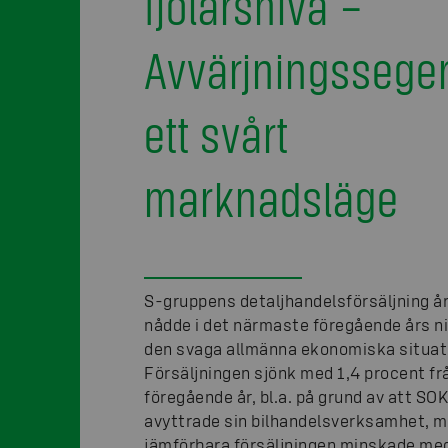
fjolårsnivå –
Avvärjningsseger
ett svårt
marknadsläge
S-gruppens detaljhandelsförsäljning å
nådde i det närmaste föregående års ni
den svaga allmänna ekonomiska situat
Försäljningen sjönk med 1,4 procent fr
föregående år, bl.a. på grund av att SOK
avyttrade sin bilhandelsverksamhet, 
jämförbara försäljningen minskade me