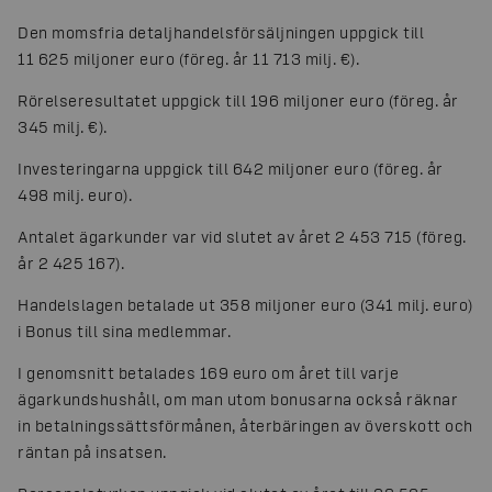
Den momsfria detaljhandelsförsäljningen uppgick till
11 625 miljoner euro (föreg. år 11 713 milj. €).
Rörelseresultatet uppgick till 196 miljoner euro (föreg. år
345 milj. €).
Investeringarna uppgick till 642 miljoner euro (föreg. år
498 milj. euro).
Antalet ägarkunder var vid slutet av året 2 453 715 (föreg.
år 2 425 167).
Handelslagen betalade ut 358 miljoner euro (341 milj. euro)
i Bonus till sina medlemmar.
I genomsnitt betalades 169 euro om året till varje
ägarkundshushåll, om man utom bonusarna också räknar
in betalningssättsförmånen, återbäringen av överskott och
räntan på insatsen.