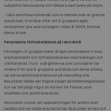
subjektivt hälsosamma och hållbara med tanke på miljön.
– Våra ambitiösa klimatmål som vi nämnde ovan är givetvis
också med. Vi strävar efter att S-gruppens egen
verksamhet ska vara kolnegativ redan år 2025, betonar
Hannu Krook.
Personalens tillfredsställelse på rekordnivå
Företagen i S-gruppen mäter årligen personalens trivsel,
arbetsklimatet och tillfredsställelsen med ledningen och
chefsarbetet. Trots svårigheterna som coronaåret har
inneburit för alla S-gruppens anställda och deras arbete,
var personaltillfredsställelsen på rekordhög nivå.
Resultatet nådde det högsta steget på bedömningsskalan
och var betydligt högre än normen för Finland, som
användes som jämförelsevärde.
Resultaten utvisar att uppskattningen för arbete inom
handeln och servicebranscherna har ökat under krisen och