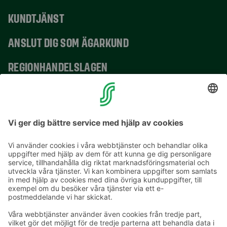
KUNDTJÄNST
ANSLUT DIG SOM ÄGARKUND
REGIONHANDELSLAGEN
VERKSAMHETSSTÄLLEN
KONTAKTUPPGIFTER
E-postadresser i S-gruppen finns i formuläret
förnamn.släktnamn@sok.fi