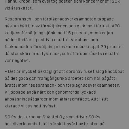
Hannu Krook, som övertog posten som koncernchef i SOK
vid årsskiftet.
Resebransch- och förplägnadsverksamheten tappade
nästan hälften av försäljningen och gick med förlust. ABC-
kedjans försäljning sjönk med 15 procent, men kedjan
nådde ändå ett positivt resultat. Varuhus- och
fackhandelns försäljning minskade med knappt 20 procent
då stadskärnorna tystnade, och affärsområdets resultat
var negativt.
– Det är mycket beklagligt att coronaviruset slog knockout
på det goda och framgångsrika arbetet som har pågått i
åratal inom resebransch- och förplägnadsverksamheten.
Vi jobbade ändå hårt och genomförde lyckade
anpassningsåtgärder inom affärsområdet. Allt i allt
klarade vi oss helt hyfsat.
SOK:s dotterbolag Sokotel Oy, som driver SOK:s
hotellverksamhet, led särskilt svårt av bristen på