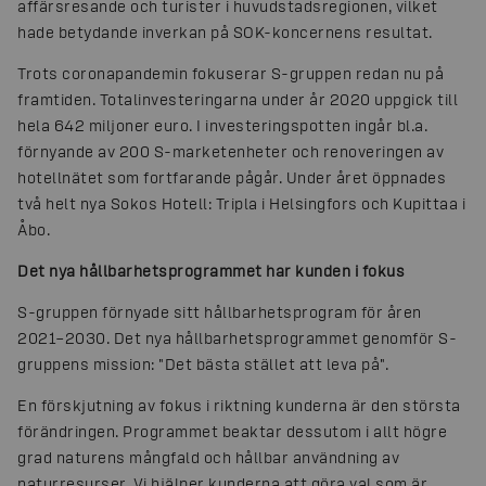
affärsresande och turister i huvudstadsregionen, vilket
hade betydande inverkan på SOK-koncernens resultat.
Trots coronapandemin fokuserar S-gruppen redan nu på
framtiden. Totalinvesteringarna under år 2020 uppgick till
hela 642 miljoner euro. I investeringspotten ingår bl.a.
förnyande av 200 S-marketenheter och renoveringen av
hotellnätet som fortfarande pågår. Under året öppnades
två helt nya Sokos Hotell: Tripla i Helsingfors och Kupittaa i
Åbo.
Det nya hållbarhetsprogrammet har kunden i fokus
S-gruppen förnyade sitt hållbarhetsprogram för åren
2021–2030. Det nya hållbarhetsprogrammet genomför S-
gruppens mission: "Det bästa stället att leva på".
En förskjutning av fokus i riktning kunderna är den största
förändringen. Programmet beaktar dessutom i allt högre
grad naturens mångfald och hållbar användning av
naturresurser. Vi hjälper kunderna att göra val som är