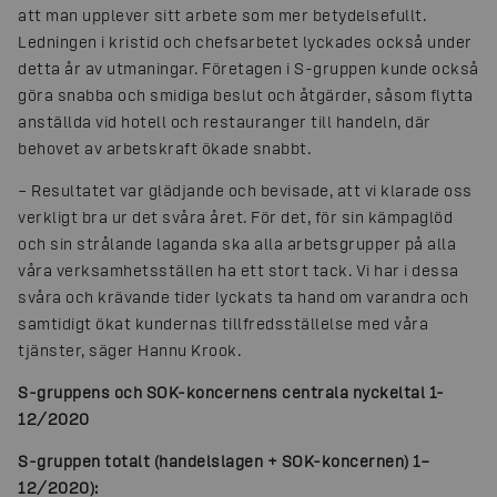
att man upplever sitt arbete som mer betydelsefullt.
Ledningen i kristid och chefsarbetet lyckades också under
detta år av utmaningar. Företagen i S-gruppen kunde också
göra snabba och smidiga beslut och åtgärder, såsom flytta
anställda vid hotell och restauranger till handeln, där
behovet av arbetskraft ökade snabbt.
– Resultatet var glädjande och bevisade, att vi klarade oss
verkligt bra ur det svåra året. För det, för sin kämpaglöd
och sin strålande laganda ska alla arbetsgrupper på alla
våra verksamhetsställen ha ett stort tack. Vi har i dessa
svåra och krävande tider lyckats ta hand om varandra och
samtidigt ökat kundernas tillfredsställelse med våra
tjänster, säger Hannu Krook.
S-gruppens och SOK-koncernens centrala nyckeltal 1-
12/2020
S-gruppen totalt (handelslagen + SOK-koncernen) 1–
12/2020):