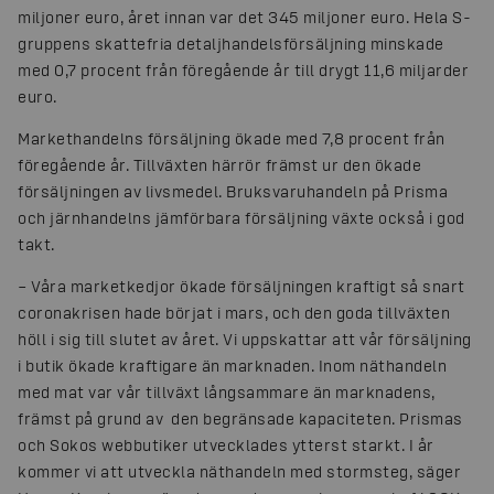
miljoner euro, året innan var det 345 miljoner euro. Hela S-
gruppens skattefria detaljhandelsförsäljning minskade
med 0,7 procent från föregående år till drygt 11,6 miljarder
euro.
Markethandelns försäljning ökade med 7,8 procent från
föregående år. Tillväxten härrör främst ur den ökade
försäljningen av livsmedel. Bruksvaruhandeln på Prisma
och järnhandelns jämförbara försäljning växte också i god
takt.
– Våra marketkedjor ökade försäljningen kraftigt så snart
coronakrisen hade börjat i mars, och den goda tillväxten
höll i sig till slutet av året. Vi uppskattar att vår försäljning
i butik ökade kraftigare än marknaden. Inom näthandeln
med mat var vår tillväxt långsammare än marknadens,
främst på grund av den begränsade kapaciteten. Prismas
och Sokos webbutiker utvecklades ytterst starkt. I år
kommer vi att utveckla näthandeln med stormsteg, säger