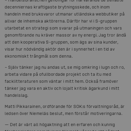
decenniernas kraftigaste brytningsskede, och inom
handeln med bruksvaror utmanar utländska webbutiker på
allvar de inhemska aktörerna. Därför har vi i S-gruppen
utarbetat en strategi som svarar på utmaningen och vars
genomförande nu kräver massor av ny energi. Jag tror ändå
att den kooperativa S-gruppen, som ägs av sina kunder,
visar hur nödvändig aktör den är i synnerhet i en tid av
ekonomiskt trångmål som denna.
– Själv tänker jag nu andas ut, se mig omkring i lugn och ro,
arbeta vidare på ofullbordade projekt och ta itu med
facklitteraturen som väntar i mitt hem. Också framöver
tänker jag vara en aktiv och lojalt kritisk ägarkund i mitt
handelslag.
Matti Pikkarainen, ordförande för SOK:s förvaltningsråd, är
ledsen över Niemeläs beslut, men förstår motiveringarna.
— Det är värt all högaktning att en erfaren och kunnig