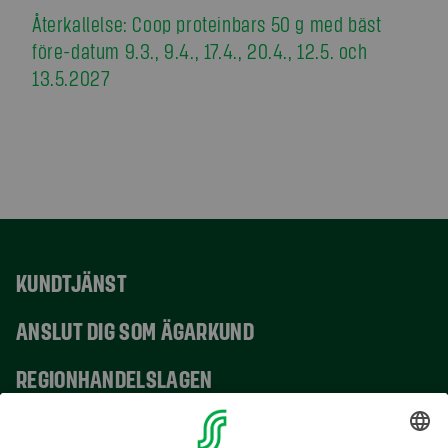
Återkallelse: Coop proteinbars 50 g med bäst
före-datum 9.3., 9.4., 17.4., 20.4., 12.5. och
13.5.2027
KUNDTJÄNST
ANSLUT DIG SOM ÄGARKUND
REGIONHANDELSLAGEN
VERKSAMHETSSTÄLLEN