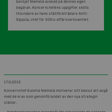
beviljat Niemelä avsked på dennes egen
begäran. Koncernchefens uppgifter sköts
tillsvidare av hans ställföreträdare Antti
Sippola, chef för SOK:s affärsverksamhet.
17.9.2013
Koncernchef Kuisma Niemelä motiverar sitt beslut att avgå
med de krav som genomförandet av den nya strategin
ställer.
– Handelsbranschen genomgår för närvarande de senaste