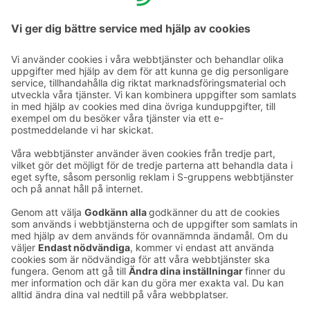
KONTAKTUPPGIFTER
E-postadresser i S-gruppen finns i formuläret
förnamn.släktnamn@sok.fi
Följ oss
: