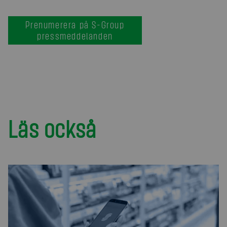
Prenumerera på S-Group
pressmeddelanden
Läs också