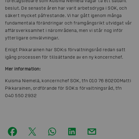
företagsledare som Kuisma Niemelä vågar ta ett sådant
beslut. De senaste åren har varit arbetsdryga i SOK, och
säkert mycket påfrestande. Vi har gått igenom många
fundamentala förändringar och framgångsrikt utvidgat vår
affärsverksamhet i närområdena, men vi står nog inför
ytterligare omvälvningar.
Enligt Pikkarainen har SOK:s förvaltningsråd redan satt
igång processen för tillsättande av en ny koncernchef.
Mer information:
Kuisma Niemelä, koncernchef SOK, tfn 010 76 80200
Matti
Pikkarainen, ordförande för SOK:s förvaltningsråd, tfn
040 550 2932