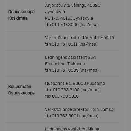
Ahjokatu 7 (2 våning), 40320
Osuuskauppa
Jyväskylä
Keskimaa
PB 176, 40101 Jyväskylä
tfn 010 767 3000 (lna/msa).
Verkställande direktör Antti Määttä
tfn 010 767 3011 (lna/msa).
Ledningens assistent Suvi
Elonheimo-Tikkanen
tfn 010 767 3009 (lna/msa).
Huoparintie 1, 93600 Kuusamo
Koillismaan
tfn. 010 763 3100 (lna/msa).
Osuuskauppa
fax 010 763 3010
Verkställande direktör Harri Lämsä
tfn 010 763 3001 (lna/msa).
Ledningens assistent Minna