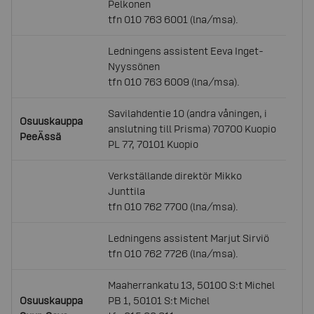
Pelkonen
tfn 010 763 6001 (lna/msa).
Ledningens assistent Eeva Inget-
Nyyssönen
tfn 010 763 6009 (lna/msa).
Savilahdentie 10 (andra våningen, i
Osuuskauppa
anslutning till Prisma) 70700 Kuopio
PeeÄssä
PL 77, 70101 Kuopio
Verkställande direktör Mikko
Junttila
tfn 010 762 7700 (lna/msa).
Ledningens assistent Marjut Sirviö
tfn 010 762 7726 (lna/msa).
Maaherrankatu 13, 50100 S:t Michel
Osuuskauppa
PB 1, 50101 S:t Michel