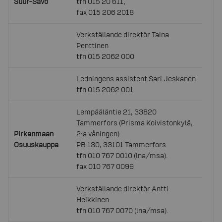
Suur-Savo
tfn 015 20 611,
fax 015 206 2018
Verkställande direktör Taina
Penttinen
tfn 015 2062 000
Ledningens assistent Sari Jeskanen
tfn 015 2062 001
Lempääläntie 21, 33820
Tammerfors (Prisma Koivistonkylä,
Pirkanmaan
2:a våningen)
Osuuskauppa
PB 130, 33101 Tammerfors
tfn 010 767 0010 (lna/msa).
fax 010 767 0099
Verkställande direktör Antti
Heikkinen
tfn 010 767 0070 (lna/msa).