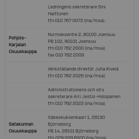
Ledningens sekreterare Sini
Halttunen
tfn 010 767 0072 (lna/msa).
Nurmeksentie 2, 80100 Joensuu
Pohjois-
PB 102, 80101 Joensuu
Karjalan
tfn 010 762 2000 (lna/msa).
Osuuskauppa
fax 010 762 2009
Verkställande direktör Juha Kivelä
tfn 010 762 2026 (lna/msa).
Administrationens och vd:s
sekreterare Airi Jestoi-Holopainen
tfn 010 762 2022 (lna/msa).
Itäkeskuksenkaari 1, 28130
Satakunnan
Björneborg
Osuuskauppa
PB 14, 28101 Björneborg
tfn.029 009 6000 (lna/msa).