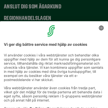
ANSLUT DIG SOM ÄGARKUND
REGIONHANDELSLAGEN
VERKSAMHETSSTÄLLEN
KONTAKTUPPGIFTER
E-postadresser i S-gruppen finns i formuläret
förnamn.släktnamn@sok.fi
Följ oss
: