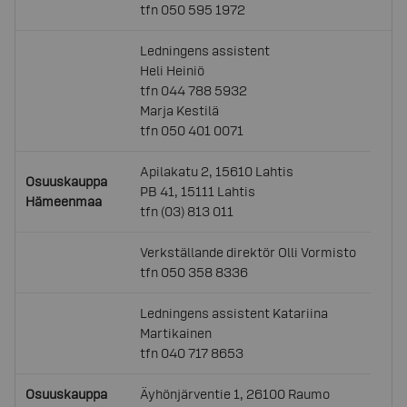
tfn 050 595 1972
Ledningens assistent
Heli Heiniö
tfn 044 788 5932
Marja Kestilä
tfn 050 401 0071
Apilakatu 2, 15610 Lahtis
Osuuskauppa
PB 41, 15111 Lahtis
Hämeenmaa
tfn (03) 813 011
Verkställande direktör Olli Vormisto
tfn 050 358 8336
Ledningens assistent Katariina
Martikainen
tfn 040 717 8653
Osuuskauppa
Äyhönjärventie 1, 26100 Raumo