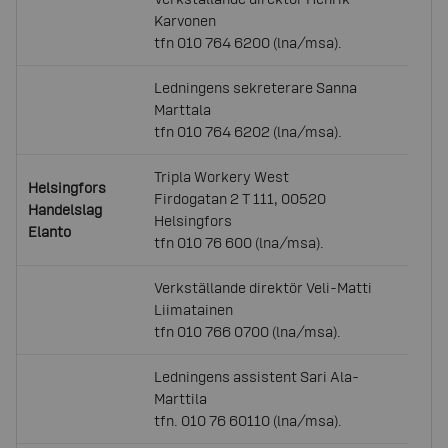
Karvonen
tfn 010 764 6200 (lna/msa).
Ledningens sekreterare Sanna
Marttala
tfn 010 764 6202 (lna/msa).
Tripla Workery West
Helsingfors
Firdogatan 2 T 111, 00520
Handelslag
Helsingfors
Elanto
tfn 010 76 600 (lna/msa).
Verkställande direktör Veli-Matti
Liimatainen
tfn 010 766 0700 (lna/msa).
Ledningens assistent Sari Ala-
Marttila
tfn. 010 76 60110 (lna/msa).