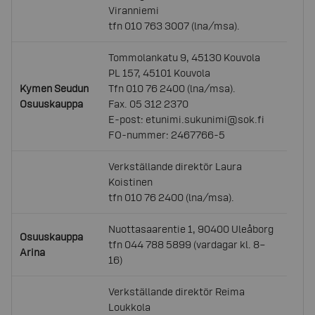
Viranniemi
tfn 010 763 3007 (lna/msa).
Tommolankatu 9, 45130 Kouvola
PL 157, 45101 Kouvola
Kymen Seudun
Tfn 010 76 2400 (lna/msa).
Osuuskauppa
Fax. 05 312 2370
E-post: etunimi.sukunimi@sok.fi
FO-nummer: 2467766-5
Verkställande direktör Laura
Koistinen
tfn 010 76 2400 (lna/msa).
Nuottasaarentie 1, 90400 Uleåborg
Osuuskauppa
tfn 044 788 5899 (vardagar kl. 8–
Arina
16)
Verkställande direktör Reima
Loukkola