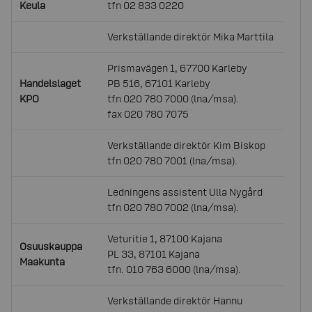
Keula
tfn 02 833 0220
Verkställande direktör Mika Marttila
Prismavägen 1, 67700 Karleby
Handelslaget
PB 516, 67101 Karleby
KPO
tfn 020 780 7000 (lna/msa).
fax 020 780 7075
Verkställande direktör Kim Biskop
tfn 020 780 7001 (lna/msa).
Ledningens assistent Ulla Nygård
tfn 020 780 7002 (lna/msa).
Veturitie 1, 87100 Kajana
Osuuskauppa
PL 33, 87101 Kajana
Maakunta
tfn. 010 763 6000 (lna/msa).
Verkställande direktör Hannu