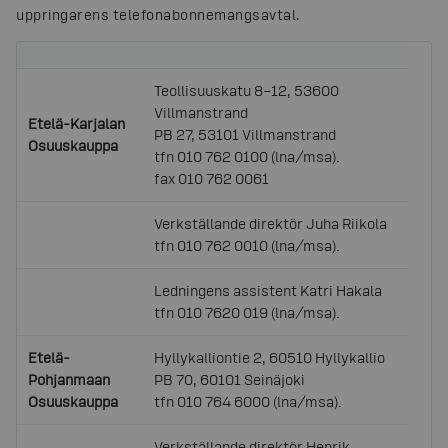
uppringarens telefonabonnemangsavtal.
Teollisuuskatu 8–12, 53600
Villmanstrand
Etelä-Karjalan
PB 27, 53101 Villmanstrand
Osuuskauppa
tfn 010 762 0100 (lna/msa).
fax 010 762 0061
Verkställande direktör Juha Riikola
tfn 010 762 0010 (lna/msa).
Ledningens assistent Katri Hakala
tfn 010 7620 019 (lna/msa).
Etelä-
Hyllykalliontie 2, 60510 Hyllykallio
Pohjanmaan
PB 70, 60101 Seinäjoki
Osuuskauppa
tfn 010 764 6000 (lna/msa).
Verkställande direktör Henrik