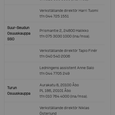
Verkställande direktör Harri Tuomi
tfn 044 725 1551
Suur-Seudun
Prismantie 2, 24800 Halikko
Osuuskauppa
tfn 075 3030 1000 (lna/msa).
SSO
Verkställande direktör Tapio Finér
tfn 040 540 2006
Ledningens assistent Anne Salo
tfn 044 7705 249
Aurakatu 8, 20100 Åbo
Turun
PL 186, 20101 Åbo
Osuuskauppa
tfn 010 764 4000 (lna/msa).
Verkställande direktör Niklas
Österlund