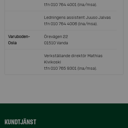
tfn 010 764 4001 (lna/msa).
Ledningens assistent Juuso Jalvas
tfn 010 764 4006 (lna/msa).
Varuboden-
Örevägen 22
Osla
01510 Vanda
Verkställande direktör Mathias
Kivikoski
tfn 010 765 9301 (lna/msa).
KUNDTJÄNST