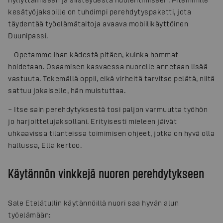
kesätyöjaksoille on tuhdimpi perehdytyspaketti, jota
täydentää työelämätaitoja avaava mobiilikäyttöinen
Duunipassi.
– Opetamme ihan kädestä pitäen, kuinka hommat
hoidetaan. Osaamisen kasvaessa nuorelle annetaan lisää
vastuuta. Tekemällä oppii, eikä virheitä tarvitse pelätä, niitä
sattuu jokaiselle, hän muistuttaa.
– Itse sain perehdytyksestä tosi paljon varmuutta työhön
jo harjoittelujaksollani. Erityisesti mieleen jäivät
uhkaavissa tilanteissa toimimisen ohjeet, jotka on hyvä olla
hallussa, Ella kertoo.
Käytännön vinkkejä nuoren perehdytykseen
Sale Etelätullin käytännöillä nuori saa hyvän alun
työelämään: