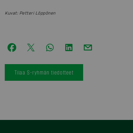
Kuvat
:
Petteri Löppönen
Tilaa S-ryhmän tiedotteet