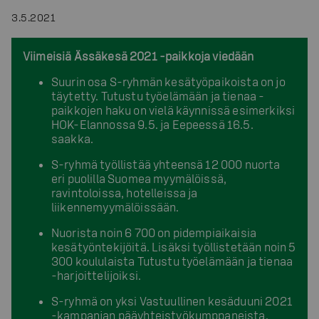
3.5.2021
Viimeisiä Ässäkesä 2021 -paikkoja viedään
Suurin osa S-ryhmän kesätyöpaikoista on jo
täytetty. Tutustu työelämään ja tienaa -
paikkojen haku on vielä käynnissä esimerkiksi
HOK-Elannossa 9.5. ja Eepeessä 16.5.
saakka.
S-ryhmä työllistää yhteensä 12 000 nuorta
eri puolilla Suomea myymälöissä,
ravintoloissa, hotelleissa ja
liikennemyymälöissään.
Nuorista noin 6 700 on pidempiaikaisia
kesätyöntekijöitä. Lisäksi työllistetään noin 5
300 koululaista Tutustu työelämään ja tienaa
-harjoittelijoiksi.
S-ryhmä on yksi Vastuullinen kesäduuni 2021
-kampanjan pääyhteistyökumppaneista.