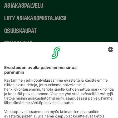
ASIAKASPALVELU
LIITY ASIAKASOMISTAJAKSI
OSUUSKAUPAT
TOIMIPAIKAT
YHTEYSTIEDOT
Sähköpostiosoitteet S-ryhmässä ovat muotoa
etunimi.sukunimi@sok.fi