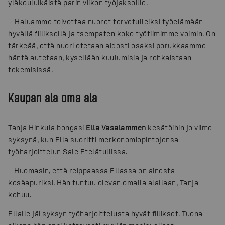
yläkouluikäistä parin viikon työjaksoille.
− Haluamme toivottaa nuoret tervetulleiksi työelämään
hyvällä fiiliksellä ja tsempaten koko työtiimimme voimin. On
tärkeää, että nuori otetaan aidosti osaksi porukkaamme –
häntä autetaan, kysellään kuulumisia ja rohkaistaan
tekemisissä.
Kaupan ala oma ala
Tanja Hinkula bongasi
Ella Vasalammen
kesätöihin jo viime
syksynä, kun Ella suoritti merkonomiopintojensa
työharjoittelun Sale Etelätullissa.
– Huomasin, että reippaassa Ellassa on ainesta
kesäapuriksi. Hän tuntuu olevan omalla alallaan, Tanja
kehuu.
Ellalle jäi syksyn työharjoittelusta hyvät fiilikset. Tuona