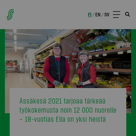
FI
EN
SV
/
/
Ässäkesä 2021 tarjoaa tärkeää
työkokemusta noin 12 000 nuorelle
– 18-vuotias Ella on yksi heistä