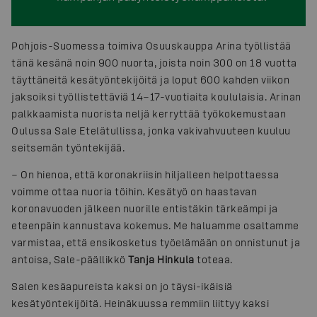
Pohjois-Suomessa toimiva Osuuskauppa Arina työllistää
tänä kesänä noin 900 nuorta, joista noin 300 on 18 vuotta
täyttäneitä kesätyöntekijöitä ja loput 600 kahden viikon
jaksoiksi työllistettäviä 14−17-vuotiaita koululaisia. Arinan
palkkaamista nuorista neljä kerryttää työkokemustaan
Oulussa Sale Etelätullissa, jonka vakivahvuuteen kuuluu
seitsemän työntekijää.
− On hienoa, että koronakriisin hiljalleen helpottaessa
voimme ottaa nuoria töihin. Kesätyö on haastavan
koronavuoden jälkeen nuorille entistäkin tärkeämpi ja
eteenpäin kannustava kokemus. Me haluamme osaltamme
varmistaa, että ensikosketus työelämään on onnistunut ja
antoisa, Sale-päällikkö
Tanja Hinkula
toteaa.
Salen kesäapureista kaksi on jo täysi-ikäisiä
kesätyöntekijöitä. Heinäkuussa remmiin liittyy kaksi