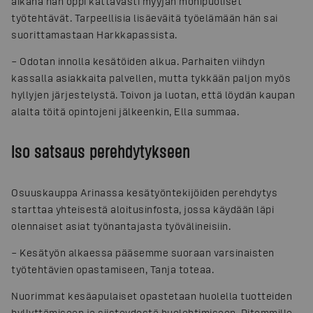
aikana hän oppi kattavasti myyjän monipuoliset
työtehtävät. Tarpeellisia lisäeväitä työelämään hän sai
suorittamastaan Harkkapassista.
– Odotan innolla kesätöiden alkua. Parhaiten viihdyn
kassalla asiakkaita palvellen, mutta tykkään paljon myös
hyllyjen järjestelystä. Toivon ja luotan, että löydän kaupan
alalta töitä opintojeni jälkeenkin, Ella summaa.
Iso satsaus perehdytykseen
Osuuskauppa Arinassa kesätyöntekijöiden perehdytys
starttaa yhteisestä aloitusinfosta, jossa käydään läpi
olennaiset asiat työnantajasta työvälineisiin.
– Kesätyön alkaessa pääsemme suoraan varsinaisten
työtehtävien opastamiseen, Tanja toteaa.
Nuorimmat kesäapulaiset opastetaan huolella tuotteiden
hyllyttämiseen ja siisteydestä huolehtimiseen. Pitemmille