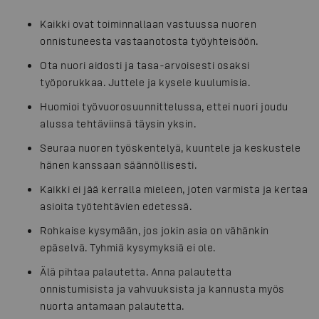
Kaikki ovat toiminnallaan vastuussa nuoren
onnistuneesta vastaanotosta työyhteisöön.
Ota nuori aidosti ja tasa-arvoisesti osaksi
työporukkaa. Juttele ja kysele kuulumisia.
Huomioi työvuorosuunnittelussa, ettei nuori joudu
alussa tehtäviinsä täysin yksin.
Seuraa nuoren työskentelyä, kuuntele ja keskustele
hänen kanssaan säännöllisesti.
Kaikki ei jää kerralla mieleen, joten varmista ja kertaa
asioita työtehtävien edetessä.
Rohkaise kysymään, jos jokin asia on vähänkin
epäselvä. Tyhmiä kysymyksiä ei ole.
Älä pihtaa palautetta. Anna palautetta
onnistumisista ja vahvuuksista ja kannusta myös
nuorta antamaan palautetta.